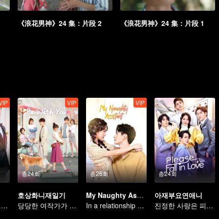
《浪花男神》24 集：片段 2
《浪花男神》24 集：片段 1
VIP
VIP
VIP
총24회
총26회
총24회
호상화니재일기
My Naughty Assistant
아재부요연애니
가족을 구하기 위해, 억지로 재혼 계약하게 된다...
당당한 여작가가 새침한 도련님을 꼬시다
In a relationship with an idol
진정한 사랑은 피할 수 없다