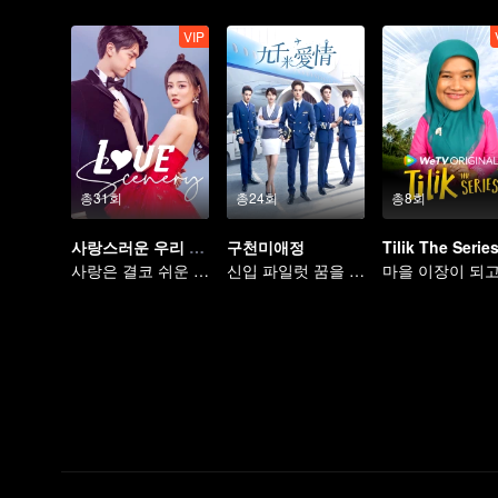
VIP
총31회
총24회
총8회
사랑스러운 우리 - 량신미경호시광
구천미애정
Tilik The Serie
사랑은 결코 쉬운 일 아니야
신입 파일럿 꿈을 향한 여행