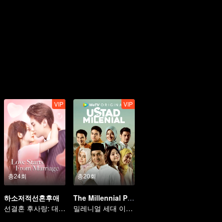
VIP
VIP
총24회
총20회
하소저적선혼후애
The Millennial Preacher
선결혼 후사랑: 대리 신부와 재벌의 로맨스
밀레니얼 세대 이슬람 선생의 사랑