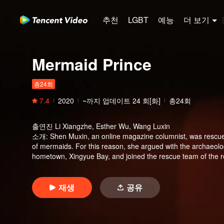
추천
LGBT
예능
더 보기
|
Mermaid Prince
총24회
7.4
2020
~까지 업데이트
24
회[화]
총24회
출연진
Li Xiangzhe, Esther Wu, Wang Luxin
소개
:
Shen Muxin, an online magazine columnist, was rescue
of mermaids. For this reason, she argued with the archaeolo
hometown, Xingyue Bay, and joined the rescue team of the re
and came here as a life-saving member. She accidentally not
Xida is a mermaid, Shen Muxin resorted to various methods, b
misunderstandings and had feelings for each other. They fin
재생
공유