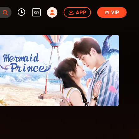
APP
VIP
KO