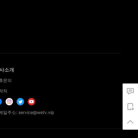
사소개
휴문의
락처
일주소: service@wetv.vip