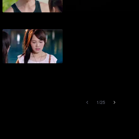
1
/
25