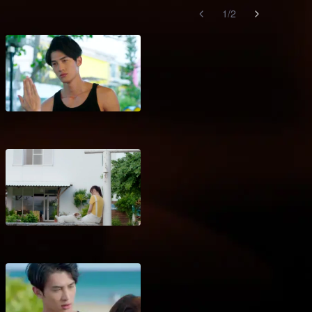
1
/
2