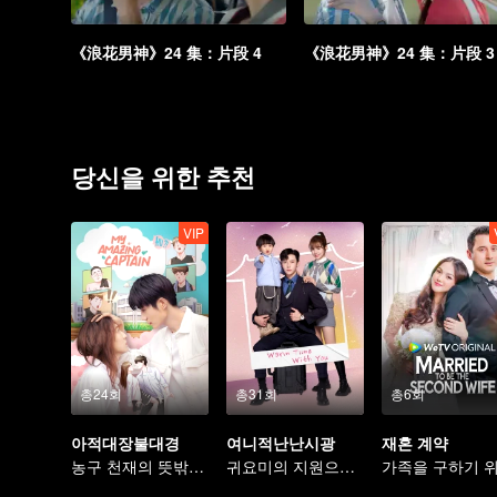
《浪花男神》24 集：片段 4
《浪花男神》24 集：片段 3
당신을 위한 추천
VIP
총24회
총31회
총6회
아적대장불대경
여니적난난시광
재혼 계약
농구 천재의 뜻밖의 성전환과 진정한 사랑 찾기
귀요미의 지원으로 가짜 부부에서 진짜 로맨스로