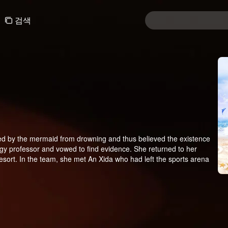
검색
d by the mermaid from drowning and thus believed the existence
gy professor and vowed to find evidence. She returned to her
sort. In the team, she met An Xida who had left the sports arena
iced a mermaid totemin An Xida’s body. In order to prove that An
ut a lot of jokes happened. Gradually, the two solved their
ally managed to unveil the mystery of the mermaid together.