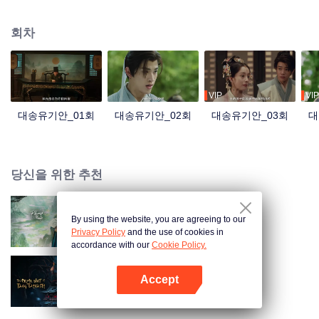
합쳐 추리, 심문, 검시 등을 통해 4건의 흉악 사건을 해결하여 망자의 억울함을
풀어주고 살아 있는 자에게 정의를 보여준다.
회차
VIP
VIP
대송유기안_01회
대송유기안_02회
대송유기안_03회
대
당신을 위한 추천
By using the website, you are agreeing to our
장군가적소아자
Privacy Policy
and the use of cookies in
accordance with our
Cookie Policy.
Accept
대당중안조
앱 열기