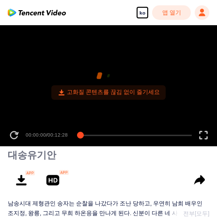
앱 열기
ko
고화질 콘텐츠를 끊김 없이 즐기세요
00:00:00
/
00:12:28
대송유기안
남송시대 제형관인 송자는 순찰을 나갔다가 조난 당하고, 우연히 남희 배우인
조지정, 왕릉, 그리고 무희 하온응을 만나게 된다. 신분이 다른 네 사람은 힘을
전부[모두]