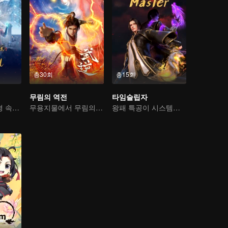
총30회
총15회
무림의 역전
타임슬립자
기이한 만남, 역경 속에서 다시 살아난 소년
무용지물에서 무림의 고수로
왕패 특공이 시스템을 넘어 구황을 누빈다