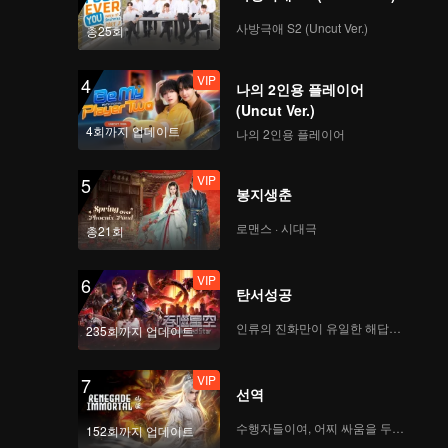
사방극애 S2 (Uncut Ver.)
총25회
VIP
4
나의 2인용 플레이어
(Uncut Ver.)
4회까지 업데이트
나의 2인용 플레이어
VIP
5
봉지생춘
로맨스 · 시대극
총21회
VIP
6
탄서성공
인류의 진화만이 유일한 해답이다
235회까지 업데이트
VIP
7
선역
수행자들이여, 어찌 싸움을 두려워하랴
152회까지 업데이트