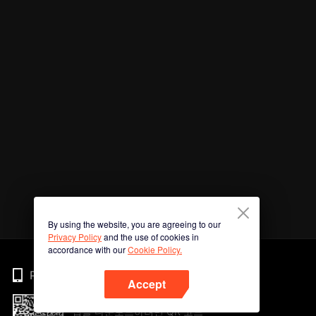
By using the website, you are agreeing to our
Privacy Policy
and the use of cookies in
accordance with our
Cookie Policy.
Phone
Accept
앱을 다운로드하려면 QR 코드