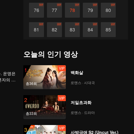
VIP
VIP
VIP
VIP
VIP
76
77
78
79
80
VIP
VIP
VIP
VIP
VIP
81
82
83
84
85
VIP
VIP
VIP
VIP
VIP
86
87
88
89
90
오늘의 인기 영상
VIP
1
백화살
. 운명은
혼자의 힘
로맨스 · 시대극
총36회
VIP
2
저일초과화
로맨스 · 드라마
총33회
VIP
3
사방극애 S2 (Uncut Ver.)