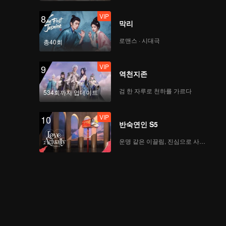
VIP
8
막리
로맨스 · 시대극
총40회
VIP
9
역천지존
검 한 자루로 천하를 가르다
534회까지 업데이트
VIP
10
반숙연인 S5
운명 같은 이끌림, 진심으로 사랑하다