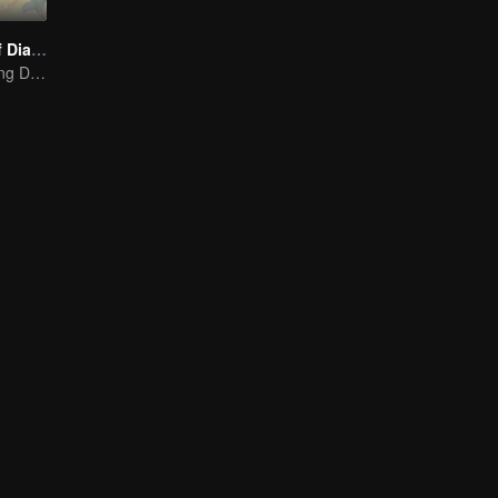
The Founder of Diabolism Q
Warm and Healing Daily Life