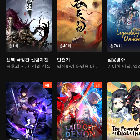
총1회
총40회
총78회
선역 극장판 신림지전
탄천기
설응영주
불후의 전가, 신의 전쟁
역전하여 운명을 바꾸다, 서유기를 소재로 한 고전 선협물
VIP
VIP
총26회
총26회
총30회