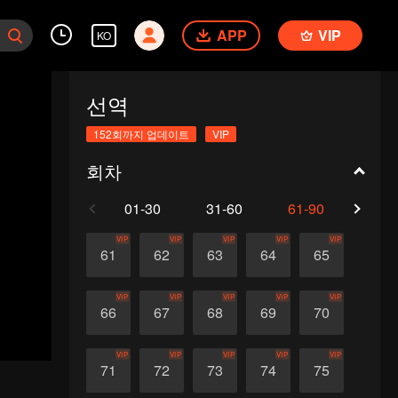
APP
VIP
KO
선역
152회까지 업데이트
VIP
회차
01-30
31-60
61-90
91-1
VIP
VIP
VIP
VIP
VIP
61
62
63
64
65
VIP
VIP
VIP
VIP
VIP
66
67
68
69
70
VIP
VIP
VIP
VIP
VIP
71
72
73
74
75