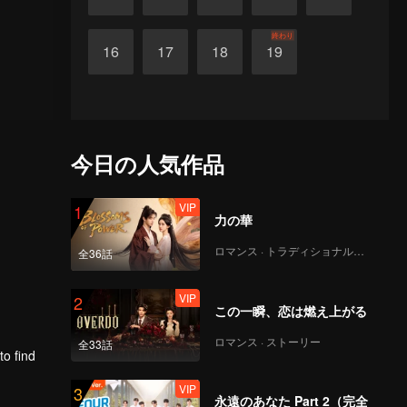
終わり
16
17
18
19
今日の人気作品
VIP
1
力の華
ロマンス · トラディショナル・コスチューム
全36話
VIP
2
この一瞬、恋は燃え上がる
ロマンス · ストーリー
全33話
to find
VIP
3
永遠のあなた Part 2（完全