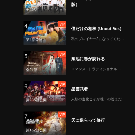
版）
全25話
VIP
4
僕だけの相棒 (Uncut Ver.)
私のプレイヤー2になってください
第4話公開
VIP
5
鳳池に春が訪れる
ロマンス · トラディショナル・コスチューム
全21話
VIP
6
星雲武者
人類の進化こそが唯一の答えだ
第235話公開
VIP
7
天に逆らって修行
第152話公開