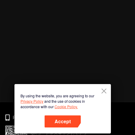
By using the website, you are agreeing to our
Privacy Policy
and the use of cookies in
accordance with our
Cookie Policy.
Phone
Accept
QRコードをスキャンしてアプ