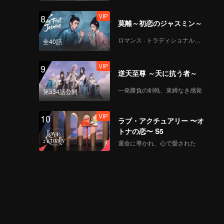
VIP
8
莫離～初恋のジャスミン～
ロマンス · トラディショナル・コスチューム
全40話
VIP
9
逆天至尊 ～天に抗う者～
一発勝負の剣戟、束縛なき感覚
第534話公開
VIP
10
ラブ・アクチュアリー 〜オ
トナの恋〜 S5
運命に導かれ、心で愛された