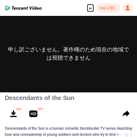
Appを開く
ja
申し訳ございません。著作権のため現在の地域で
は視聴できません
Descendants of the Sun
Descendants of the Sun is a human romantic blockbuster TV series depicting
love and comradeship of young soldiers and doctors who try to find true life
全て