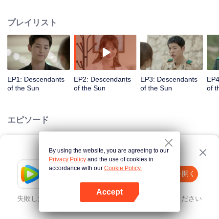
values and dreams of success in Uruk, a strange land with the extreme
environments suffering from war and disease.
プレイリスト
EP1: Descendants
EP2: Descendants
EP3: Descendants
EP4
of the Sun
of the Sun
of the Sun
of 
エピソード
By using the website, you are agreeing to our
Loading…
Privacy Policy
and the use of cookies in
accordance with our
Cookie Policy.
Tencent Video
Appを開く
ほかのコンテンツを見る
Accept
失敗したとき、
こちらをクリック
再度試してみてください
Appを開く