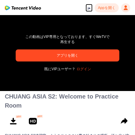
Appを開く
ja
この動画はVIP専用となっております、すぐWeTVで
再生する
pay limit
アプリを開く
エラーコード: 70013083.-1-917e8a36d973da7d6d595962ae082af9
既にVIPユーザー？
ログイン
00:00:00
/
00:00:00
CHUANG ASIA S2: Welcome to Practice
Room