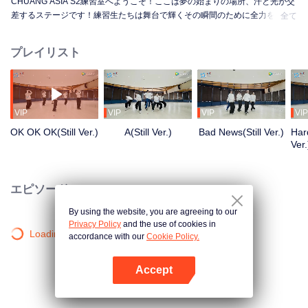
CHUANG ASIA S2練習室へようこそ！ここは夢の始まりの場所、汗と光が交
差するステージです！練習生たちは舞台で輝くその瞬間のために全力を尽く
全て
しています。朝から夜まで、未熟から熟練へ、一歩一歩が成長への道のり。
彼らの練習室での物語を知りたくはありませんか？
プレイリスト
VIP
VIP
VIP
VIP
OK OK OK(Still Ver.)
A(Still Ver.)
Bad News(Still Ver.)
Hard
Ver.
エピソード
By using the website, you are agreeing to our
Privacy Policy
and the use of cookies in
Loading…
accordance with our
Cookie Policy.
Accept
Appを開く