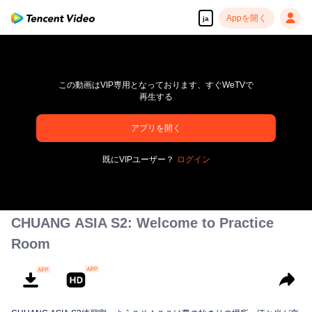
Appを開く
ja
この動画はVIP専用となっております、すぐWeTVで
再生する
アプリを開く
pay limit
既にVIPユーザー？
ログイン
エラーコード: 70013083.-1-4992154e43d2c30f114c39ba46238ab3
00:00:00
/
00:00:00
CHUANG ASIA S2: Welcome to Practice
Room