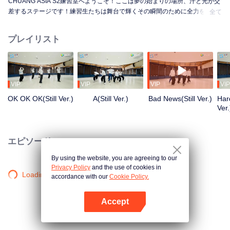
CHUANG ASIA S2練習室へようこそ！ここは夢の始まりの場所、汗と光が交
差するステージです！練習生たちは舞台で輝くその瞬間のために全力を尽く
全て
しています。朝から夜まで、未熟から熟練へ、一歩一歩が成長への道のり。
彼らの練習室での物語を知りたくはありませんか？
プレイリスト
VIP
VIP
VIP
VIP
OK OK OK(Still Ver.)
A(Still Ver.)
Bad News(Still Ver.)
Hard
Ver.
エピソード
By using the website, you are agreeing to our
Privacy Policy
and the use of cookies in
Loading…
accordance with our
Cookie Policy.
Accept
Appを開く