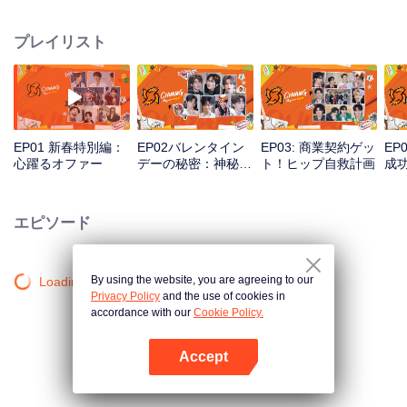
Magazine編集部」です。毎回6-7人の練習生を記者インターン生として招
き、さまざまなゲームや課題に挑戦してもらいます。若さあふれる彼らのチ
プレイリスト
ャレンジ精神と勇気、それに、普段の練習と舞台の以外、少年たちのカリス
マ性と個性が見れる番組です。
EP01 新春特別編：
EP02バレンタイン
EP03: 商業契約ゲッ
EP
心躍るオファー
デーの秘密：神秘の
ト！ヒップ自救計画
成
双子星
の
出
エピソード
By using the website, you are agreeing to our
Loading…
Privacy Policy
and the use of cookies in
accordance with our
Cookie Policy.
Accept
Appを開く