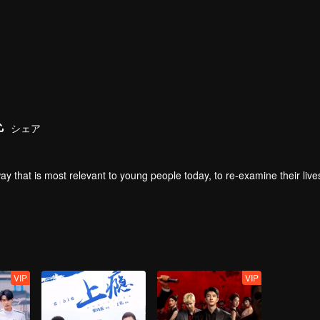
シェア
ay that is most relevant to young people today, to re-examine their live
VIP
VIP