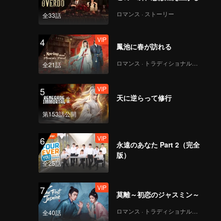
ロマンス · ストーリー
全33話
介质id上
传-855179687632
VIP
4
鳳池に春が訪れる
ロマンス · トラディショナル・コスチューム
全21話
恰好是少年_第9集_海外
版第二版_0619
VIP
5
天に逆らって修行
第153話公開
恰好是少年_番外2_海外
版第一版_0623
VIP
6
永遠のあなた Part 2（完全
版）
全25話
恰好是少年_番外3_海外
版第一版_0703
VIP
7
莫離～初恋のジャスミン～
ロマンス · トラディショナル・コスチューム
全40話
恰好是少年_ep08_海外