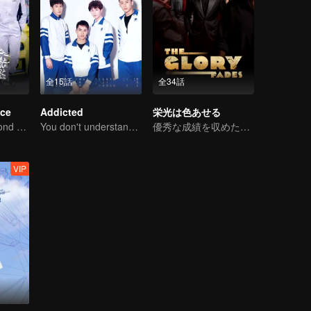
全15話
全34話
ce
Addicted
栄光は色あせる
Love Soars Beyond Borders, Glory United as Partners
You don't understand, It's also love
優秀な成績を収めた兄弟、金漢と周俊偉が武術の世界に足を踏み入れる
VIP