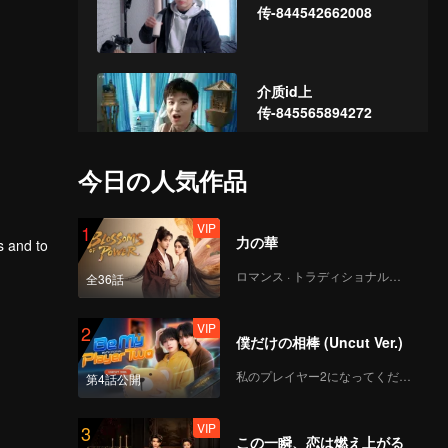
传-844542662008
介质id上
传-845565894272
今日の人気作品
介质id上
传-847421605792
VIP
1
力の華
s and to
ロマンス · トラディショナル・コスチューム
全36話
介质id上
传-849162688640
VIP
2
僕だけの相棒 (Uncut Ver.)
私のプレイヤー2になってください
第4話公開
介质id上
传-850589895336
VIP
3
この一瞬、恋は燃え上がる