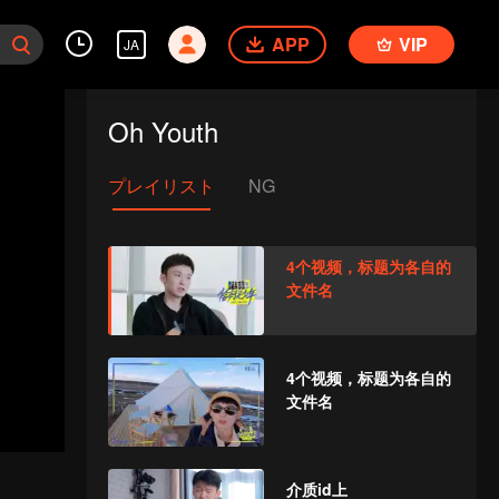
APP
VIP
JA
Oh Youth
プレイリスト
NG
4个视频，标题为各自的
文件名
4个视频，标题为各自的
文件名
介质id上