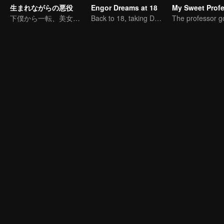
生まれながらの悪役
Engor Dreams at 18
My Sweet Prof
下僕から一転、美女たちの逆襲
Back to 18, taking Dad on an epic journey!