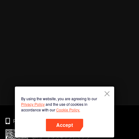
By using the website, you are agreeing to our
Privacy Policy
and the use of cookies in
accordance with our
Cookie Policy.
Phone
Accept
QRコードをスキャンしてアプ