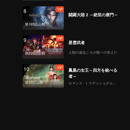
版第二版_0710
VIP
8
闘羅大陸 2 ～絶世の唐門～
第165話公開
VIP
9
星雲武者
人類の進化こそが唯一の答えだ
第235話公開
VIP
10
鳳凰の女王～四方を統べる
者～
第10話公開
ロマンス · トラディショナル・コスチューム · ファンタジー