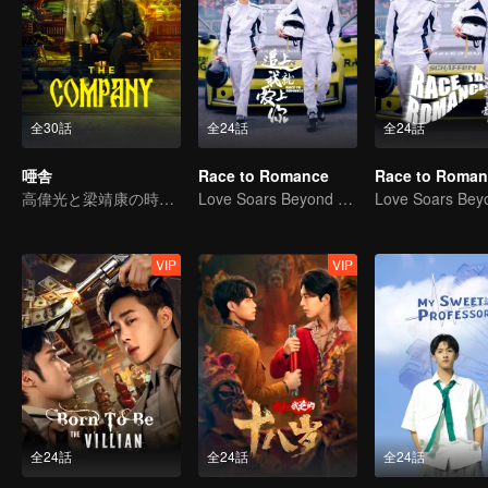
全30話
全24話
全24話
唖舎
Race to Romance
Race to Roman
高偉光と梁靖康の時空を超える旅
Love Soars Beyond Borders, Glory United as Partners
VIP
VIP
全24話
全24話
全24話