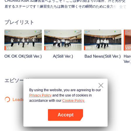
CHUANG ASIA S2練習室へようこそ！ここは夢の始まりの場所、汗と光が交
差するステージです！練習生たちは舞台で輝くその瞬間のために全力を尽く
全て
しています。朝から夜まで、未熟から熟練へ、一歩一歩が成長への道のり。
彼らの練習室での物語を知りたくはありませんか？
プレイリスト
VIP
VIP
VIP
VIP
OK OK OK(Still Ver.)
A(Still Ver.)
Bad News(Still Ver.)
Hard
Ver.
エピソード
By using the website, you are agreeing to our
Privacy Policy
and the use of cookies in
Loading…
accordance with our
Cookie Policy.
Accept
Appを開く