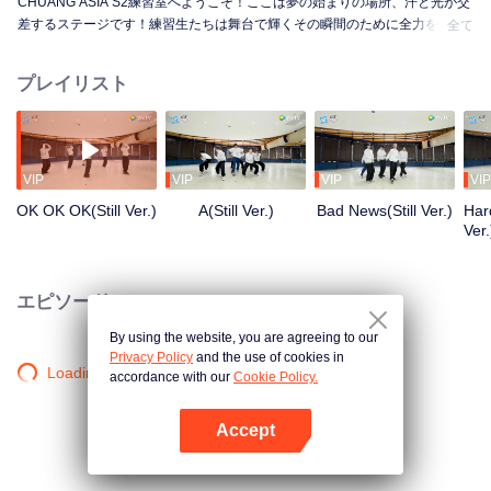
CHUANG ASIA S2練習室へようこそ！ここは夢の始まりの場所、汗と光が交
差するステージです！練習生たちは舞台で輝くその瞬間のために全力を尽く
全て
しています。朝から夜まで、未熟から熟練へ、一歩一歩が成長への道のり。
彼らの練習室での物語を知りたくはありませんか？
プレイリスト
VIP
VIP
VIP
VIP
OK OK OK(Still Ver.)
A(Still Ver.)
Bad News(Still Ver.)
Hard
Ver.
エピソード
By using the website, you are agreeing to our
Privacy Policy
and the use of cookies in
Loading…
accordance with our
Cookie Policy.
Accept
Appを開く