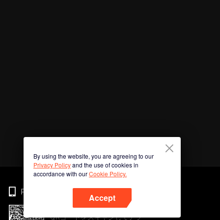
By using the website, you are agreeing to our
Privacy Policy
and the use of cookies in
accordance with our
Cookie Policy.
Phone
Accept
QRコードをスキャンしてアプ