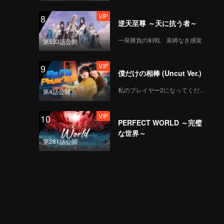
VIP
8
逆天至尊 ～天に抗う者～
一発勝負の剣戟、束縛なき感覚
第533話公開
VIP
9
僕だけの相棒 (Uncut Ver.)
私のプレイヤー2になってください
第4話公開
VIP
10
PERFECT WORLD ～完璧
な世界～
第281話公開