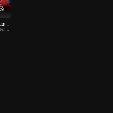
将軍の奥様はなぜあのように
非嫡出娘の顔交換による復讐