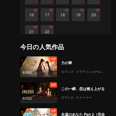
VIP
VIP
VIP
VIP
VIP
16
17
18
19
20
VIP
VIP
21
22
今日の人気作品
VIP
1
力の華
ロマンス · トラディショナル・コスチューム
全36話
VIP
2
この一瞬、恋は燃え上がる
ロマンス · ストーリー
全33話
VIP
3
永遠のあなた Part 2（完全