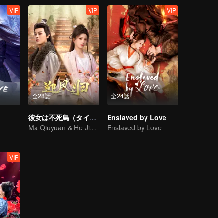
VIP
VIP
VIP
全28話
全24話
彼女は不死鳥（タイ語版）
Enslaved by Love
Ma Qiuyuan & He Jianqi: A Vengeance Story Rewritten
Enslaved by Love
VIP