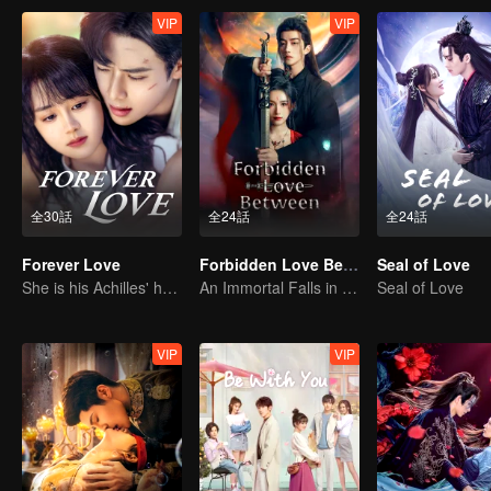
VIP
VIP
全30話
全24話
全24話
Forever Love
Forbidden Love Between
Seal of Love
She is his Achilles' heel and his armor
An Immortal Falls in Love With a Witch
Seal of Love
VIP
VIP