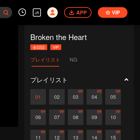
APP
VIP
JA
Broken the Heart
全22話
VIP
プレイリスト
NG
プレイリスト
VIP
VIP
VIP
01
02
03
04
05
VIP
VIP
VIP
VIP
VIP
06
07
08
09
10
VIP
VIP
VIP
VIP
VIP
11
12
13
14
15