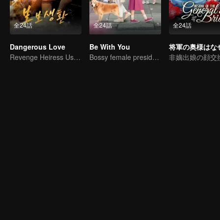
全24話
全24話
全24話
Dangerous Love
Be With You
Revenge Heiress Use Marriage as Bait to Wed into a Wealthy Family
Bossy female president flirts with arrogant childe.