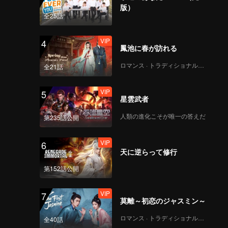
版）
全25話
VIP
4
鳳池に春が訪れる
ロマンス · トラディショナル・コスチューム
全21話
VIP
5
星雲武者
人類の進化こそが唯一の答えだ
第235話公開
VIP
6
天に逆らって修行
第152話公開
VIP
7
莫離～初恋のジャスミン～
ロマンス · トラディショナル・コスチューム
全40話