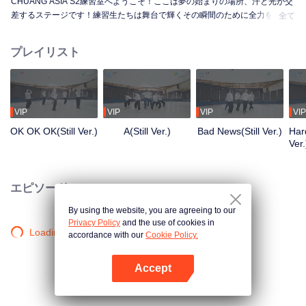
CHUANG ASIA S2練習室へようこそ！ここは夢の始まりの場所、汗と光が交
差するステージです！練習生たちは舞台で輝くその瞬間のために全力を尽く
全て
しています。朝から夜まで、未熟から熟練へ、一歩一歩が成長への道のり。
彼らの練習室での物語を知りたくはありませんか？
プレイリスト
VIP
VIP
VIP
VIP
OK OK OK(Still Ver.)
A(Still Ver.)
Bad News(Still Ver.)
Hard
Ver.
エピソード
By using the website, you are agreeing to our
Privacy Policy
and the use of cookies in
Loading…
accordance with our
Cookie Policy.
Accept
Appを開く