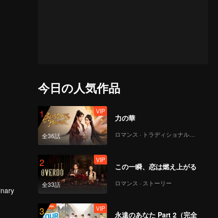
今日の人気作品
VIP
1
力の華
ロマンス · トラディショナル・コスチューム
全36話
VIP
2
この一瞬、恋は燃え上がる
ロマンス · ストーリー
全33話
inary
VIP
3
永遠のあなた Part 2（完全