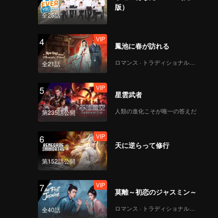
版）
全25話
VIP
4
鳳池に春が訪れる
ロマンス · トラディショナル・コスチューム
全21話
VIP
5
星雲武者
人類の進化こそが唯一の答えだ
第235話公開
VIP
6
天に逆らって修行
第152話公開
VIP
7
莫離～初恋のジャスミン～
ロマンス · トラディショナル・コスチューム
全40話