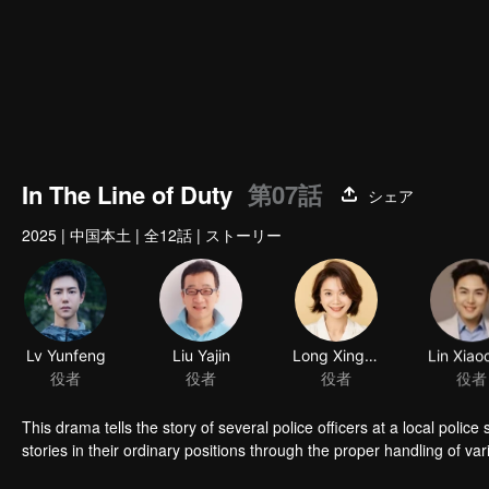
In The Line of Duty
第07話
シェア
2025
|
中国本土
|
全12話
|
ストーリー
Lv Yunfeng
Liu Yajin
Long Xingyu
役者
役者
役者
役者
This drama tells the story of several police officers at a local poli
stories in their ordinary positions through the proper handling of var