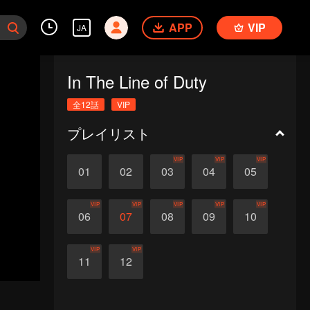
APP
VIP
JA
In The Line of Duty
全12話
VIP
プレイリスト
VIP
VIP
VIP
01
02
03
04
05
VIP
VIP
VIP
VIP
VIP
06
07
08
09
10
VIP
VIP
11
12