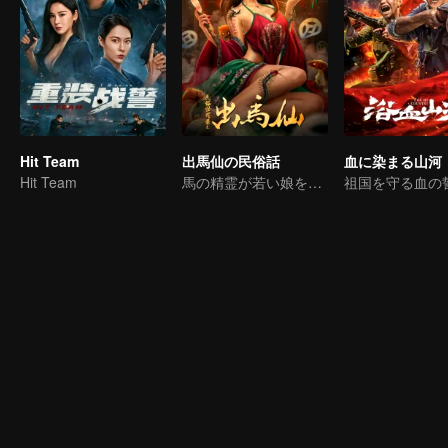
Hit Team
出馬仙の民俗話
血に染まる山河
Hit Team
馬の精霊が若い娘を生贄に捧げて不老不死を祈る
祖国を守る血の