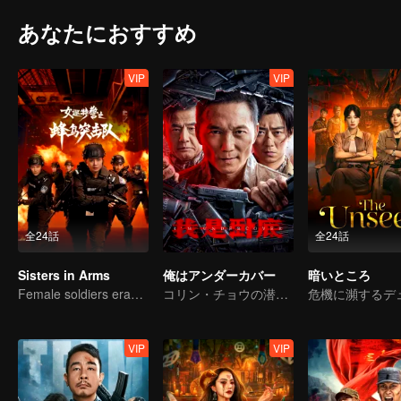
あなたにおすすめ
VIP
VIP
全24話
全24話
Sisters in Arms
俺はアンダーカバー
暗いところ
Female soldiers eradicating crime
コリン・チョウの潜入戦争
VIP
VIP