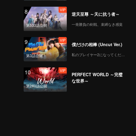
VIP
8
逆天至尊 ～天に抗う者～
一発勝負の剣戟、束縛なき感覚
第533話公開
VIP
9
僕だけの相棒 (Uncut Ver.)
私のプレイヤー2になってください
第3話公開
VIP
10
PERFECT WORLD ～完璧
な世界～
第280話公開