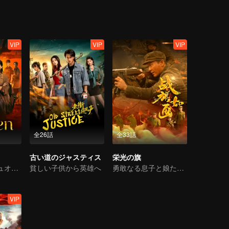
VIP
VIP
VIP
全26話
全33話
古い道のジャスティス
栄光の旗
危機に瀕するデュオ！ 東南アジアの悪を暴く
貧しい子供から英雄へ
勇敢なる息子と娘たち、朝鮮戦争で祖国を守るために戦う
VIP