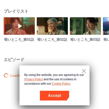
は彼女の冤罪を晴らす。一枚の絵葉書が二つの事件を結びつけ、対立する二
人の女性は協力せざるを得なくなる。しかし、第二の殺人がすぐさま発生
プレイリスト
し、謎の霧はさらに深まっていく...
VIP
VIP
暗いところ_第01話
暗いところ_第02話
暗いところ_第03話
暗
エピソード
By using the website, you are agreeing to our
Loading…
Privacy Policy
and the use of cookies in
accordance with our
Cookie Policy.
Accept
Appを開く