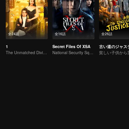
全24話
全16話
全26話
1
Secret Files Of XSA
古い道のジャス
The Unmatched Divine Doctor’s Journey Across the World
National Security Squad Smashes Spy Conspiracy
貧しい子供から