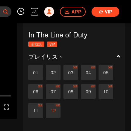
APP
VIP
JA
In The Line of Duty
全12話
VIP
プレイリスト
VIP
VIP
VIP
01
02
03
04
05
VIP
VIP
VIP
VIP
VIP
06
07
08
09
10
VIP
VIP
11
12