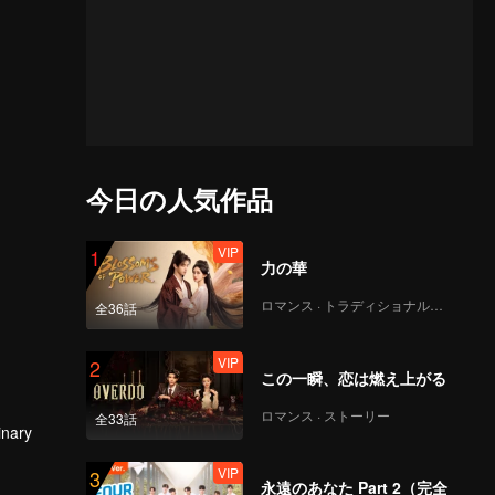
今日の人気作品
VIP
1
力の華
ロマンス · トラディショナル・コスチューム
全36話
VIP
2
この一瞬、恋は燃え上がる
ロマンス · ストーリー
全33話
inary
VIP
3
永遠のあなた Part 2（完全