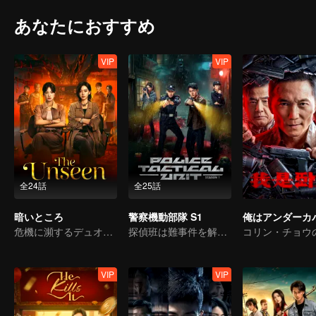
あなたにおすすめ
VIP
VIP
全24話
全25話
暗いところ
警察機動部隊 S1
俺はアンダーカ
危機に瀕するデュオ！ 東南アジアの悪を暴く
探偵班は難事件を解決する
VIP
VIP