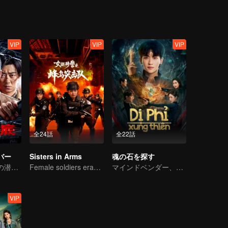
VIP
VIP
VIP
全24話
全22話
バー
Sisters in Arms
魂の石を探す
コリン・チョウの潜入戦争
Female soldiers eradicating crime
マインドベンダー、無名の存在から君主へ
VIP