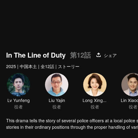
00:00:01
/
00:15:07
In The Line of Duty
第12話
シェア
2025
|
中国本土
|
全12話
|
ストーリー
Lv Yunfeng
Liu Yajin
Long Xingyu
役者
役者
役者
役者
This drama tells the story of several police officers at a local poli
stories in their ordinary positions through the proper handling of var