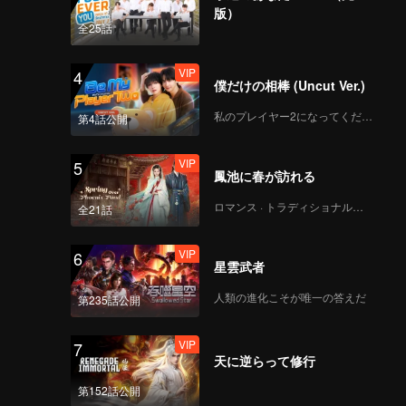
版）
全25話
VIP
4
僕だけの相棒 (Uncut Ver.)
私のプレイヤー2になってください
第4話公開
VIP
5
鳳池に春が訪れる
ロマンス · トラディショナル・コスチューム
全21話
VIP
6
星雲武者
人類の進化こそが唯一の答えだ
第235話公開
VIP
7
天に逆らって修行
第152話公開