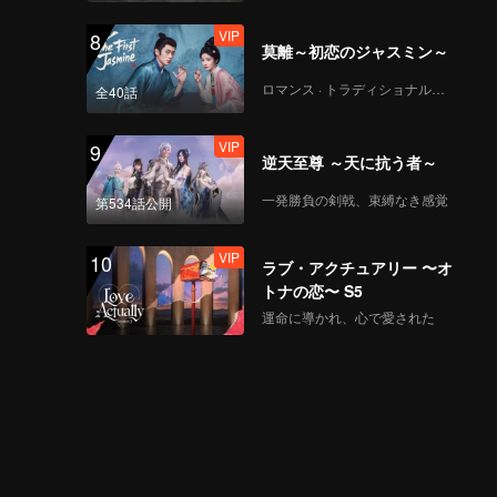
VIP
8
莫離～初恋のジャスミン～
ロマンス · トラディショナル・コスチューム
全40話
VIP
9
逆天至尊 ～天に抗う者～
一発勝負の剣戟、束縛なき感覚
第534話公開
VIP
10
ラブ・アクチュアリー 〜オ
トナの恋〜 S5
運命に導かれ、心で愛された