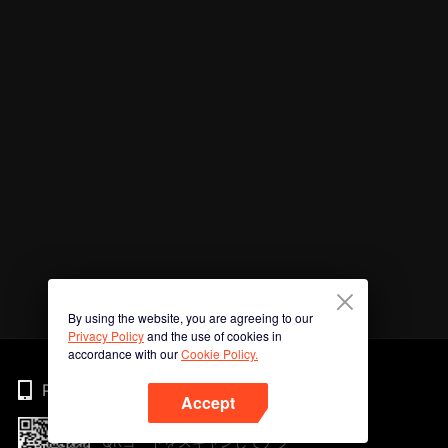
By using the website, you are agreeing to our
Privacy Policy
and the use of cookies in
accordance with our
Cookie Policy.
Phone
Accept
QRコードをスキャンしてアプ