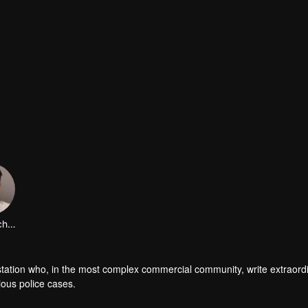
480P
1.0X
JA
Lin Xiaochen
ce station who, in the most complex commercial community, write extraord
ious police cases.