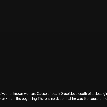
 deceived, unknown woman. Cause of death Suspicious death of a close gir
runk from the beginning There is no doubt that he was the cause of he
ad to give up some reasons. At the same time, Yu tried to attract her atten