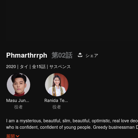
Phmarthrrph
第02話
シェア
2020
|
タイ
|
全15話
|
サスペンス
Masu Junyangdikul
Ranida Techasit
役者
役者
I am a mysterious, beautiful, slim, beautiful, optimistic, real love
who is confident, confident of young people. Greedy businessman D
girlfriend's death. Trying to find out the truth But in the end, she h
展開