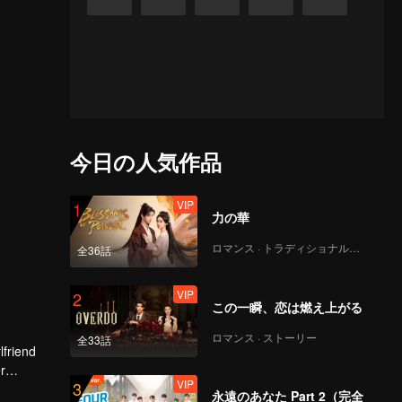
今日の人気作品
VIP
1
力の華
ロマンス · トラディショナル・コスチューム
全36話
VIP
2
この一瞬、恋は燃え上がる
ロマンス · ストーリー
全33話
lfriend
r
VIP
3
tion.
永遠のあなた Part 2（完全