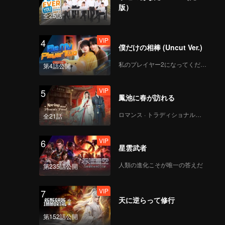
版）
全25話
VIP
4
僕だけの相棒 (Uncut Ver.)
私のプレイヤー2になってください
第4話公開
VIP
5
鳳池に春が訪れる
ロマンス · トラディショナル・コスチューム
全21話
VIP
6
星雲武者
人類の進化こそが唯一の答えだ
第235話公開
VIP
7
天に逆らって修行
第152話公開