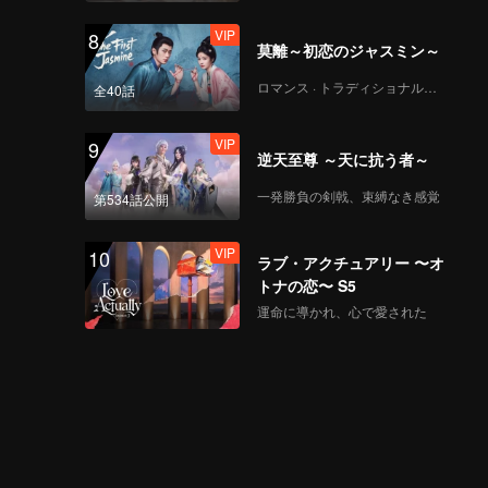
VIP
8
莫離～初恋のジャスミン～
ロマンス · トラディショナル・コスチューム
全40話
VIP
9
逆天至尊 ～天に抗う者～
一発勝負の剣戟、束縛なき感覚
第534話公開
VIP
10
ラブ・アクチュアリー 〜オ
トナの恋〜 S5
運命に導かれ、心で愛された