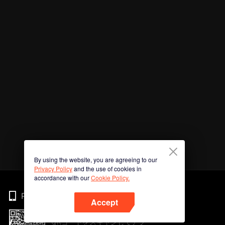
By using the website, you are agreeing to our
Privacy Policy
and the use of cookies in
accordance with our
Cookie Policy.
Phone
Accept
QRコードをスキャンしてアプ