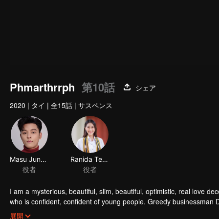
Phmarthrrph
第10話
シェア
2020
|
タイ
|
全15話
|
サスペンス
Masu Junyangdikul
Ranida Techasit
役者
役者
I am a mysterious, beautiful, slim, beautiful, optimistic, real love
who is confident, confident of young people. Greedy businessman D
girlfriend's death. Trying to find out the truth But in the end, she h
展開