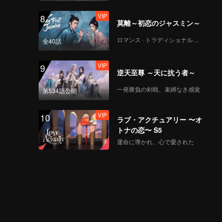
VIP
8
莫離～初恋のジャスミン～
ロマンス · トラディショナル・コスチューム
全40話
VIP
9
逆天至尊 ～天に抗う者～
一発勝負の剣戟、束縛なき感覚
第534話公開
VIP
10
ラブ・アクチュアリー 〜オ
トナの恋〜 S5
運命に導かれ、心で愛された