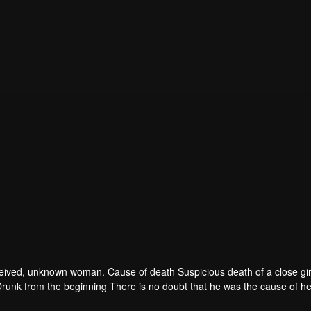
 deceived, unknown woman. Cause of death Suspicious death of a close gir
runk from the beginning There is no doubt that he was the cause of he
ad to give up some reasons. At the same time, Yu tried to attract her atten