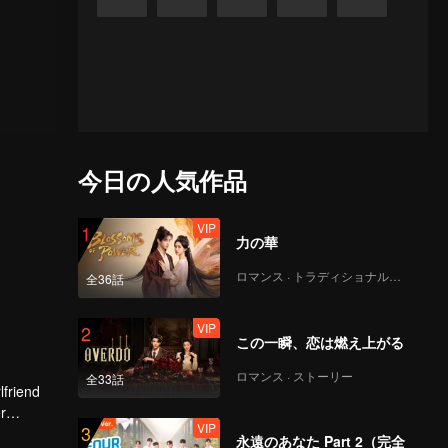
今日の人気作品
VIP
1
力の華
ロマンス · トラディショナル・コスチューム
全36話
VIP
2
この一瞬、恋は燃え上がる
ロマンス · ストーリー
全33話
lfriend
r
VIP
3
tion.
永遠のあなた Part 2（完全