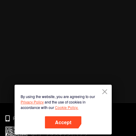
By using the website, you are agreeing to our
Privacy Policy
and the use of cookies in
accordance with our
Cookie Policy.
Phone
Accept
QRコードをスキャンしてアプ