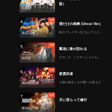
版）
全25話
VIP
4
僕だけの相棒 (Uncut Ver.)
私のプレイヤー2になってください
第4話公開
VIP
5
鳳池に春が訪れる
ロマンス · トラディショナル・コスチューム
全21話
VIP
6
星雲武者
人類の進化こそが唯一の答えだ
第235話公開
VIP
7
天に逆らって修行
第152話公開