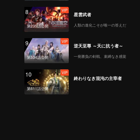
VIP
8
星雲武者
人類の進化こそが唯一の答えだ
第235話公開
VIP
9
逆天至尊 ～天に抗う者～
一発勝負の剣戟、束縛なき感覚
第534話公開
VIP
10
終わりなき混沌の主宰者
第611話公開