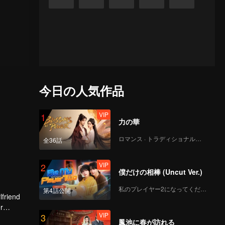
今日の人気作品
VIP
1
力の華
ロマンス · トラディショナル・コスチューム
全36話
VIP
2
僕だけの相棒 (Uncut Ver.)
私のプレイヤー2になってください
第4話公開
lfriend
r
VIP
3
tion.
鳳池に春が訪れる