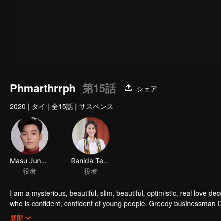
Phmarthrrph
第15話
シェア
2020
|
タイ
|
全15話
|
サスペンス
Masu Junyangdikul
Ranida Techasit
役者
役者
I am a mysterious, beautiful, slim, beautiful, optimistic, real love
who is confident, confident of young people. Greedy businessman D
girlfriend's death. Trying to find out the truth But in the end, she h
展開