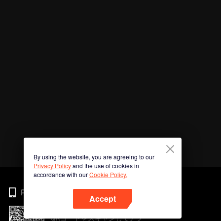
By using the website, you are agreeing to our
Privacy Policy
and the use of cookies in
accordance with our
Cookie Policy.
Phone
Accept
QRコードをスキャンしてアプ