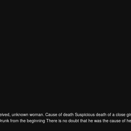
 deceived, unknown woman. Cause of death Suspicious death of a close gir
runk from the beginning There is no doubt that he was the cause of he
ad to give up some reasons. At the same time, Yu tried to attract her atten