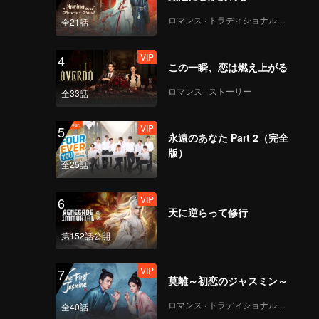
ロマンス · トラディショナル・コスチューム
全21話
VIP
4
この一瞬、恋は燃え上がる
ロマンス · ストーリー
全33話
VIP
5
永遠のあなた Part 2（完全
版）
全25話
VIP
6
天に逆らって修行
第152話公開
VIP
7
莫離～初恋のジャスミン～
ロマンス · トラディショナル・コスチューム
全40話