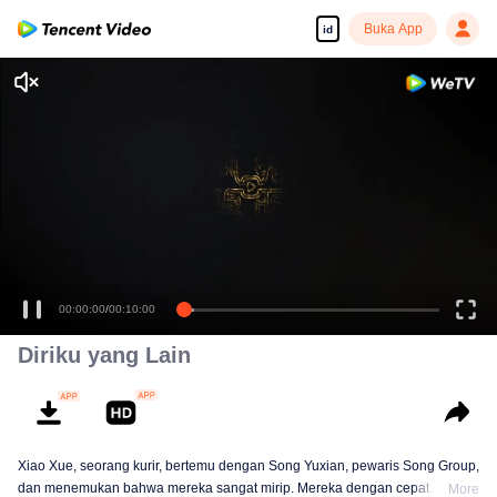
Buka App
id
00:00:00
/
00:10:00
Diriku yang Lain
Xiao Xue, seorang kurir, bertemu dengan Song Yuxian, pewaris Song Group,
dan menemukan bahwa mereka sangat mirip. Mereka dengan cepat
More