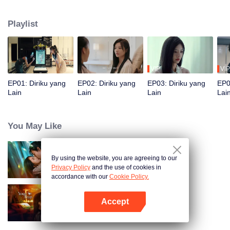
menjadi teman dekat, masing-masing iri dengan kehidupan satu sama lain.
Sementara itu, suami Song Yuxian, Xia Qingyang, CEO Song Group, sangat
Playlist
gelisah. Ia tampaknya tahu segalanya tentang Xiao Xue.
VIP
VIP
EP01: Diriku yang
EP02: Diriku yang
EP03: Diriku yang
EP0
Lain
Lain
Lain
Lai
You May Like
By using the website, you are agreeing to our
Cinta Dalam Dusta
Privacy Policy
and the use of cookies in
accordance with our
Cookie Policy.
Accept
Terjebak Kamu
Buka App