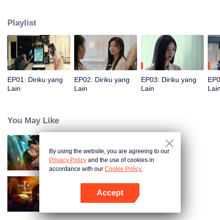
menjadi teman dekat, masing-masing iri dengan kehidupan satu sama lain.
Sementara itu, suami Song Yuxian, Xia Qingyang, CEO Song Group, sangat
Playlist
gelisah. Ia tampaknya tahu segalanya tentang Xiao Xue.
VIP
VIP
EP01: Diriku yang
EP02: Diriku yang
EP03: Diriku yang
EP0
Lain
Lain
Lain
Lai
You May Like
By using the website, you are agreeing to our
Cinta Dalam Dusta
Privacy Policy
and the use of cookies in
accordance with our
Cookie Policy.
Accept
Terjebak Kamu
Buka App