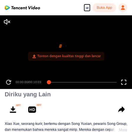
Buka App
id
00:00:00
/
00:10:03
Diriku yang Lain
Xiao Xue, seorang kurir, bertemu dengan Song Yuxian, pewaris Song Group,
dan menemukan bahwa mereka sangat mirip. Mereka dengan cepat
More