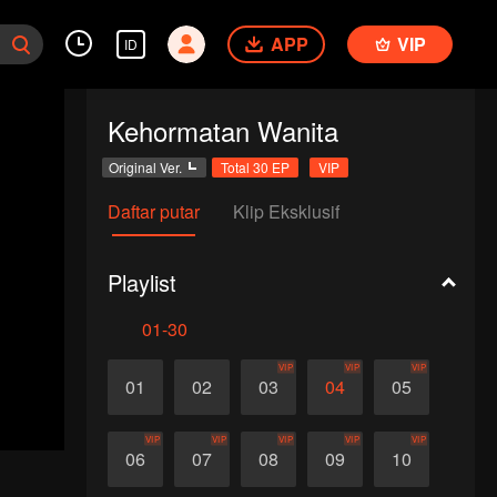
APP
VIP
ID
Kehormatan Wanita
Original Ver.
Total 30 EP
VIP
Daftar putar
Klip Eksklusif
Playlist
01-30
VIP
VIP
VIP
01
02
03
04
05
VIP
VIP
VIP
VIP
VIP
06
07
08
09
10