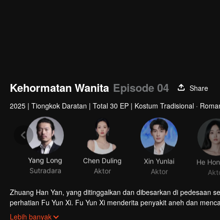
Kehormatan Wanita
Episode 04
Share
2025
|
Tiongkok Daratan
|
Total 30 EP
|
Kostum Tradisional · Roma
Yang Long
Chen Duling
Xin Yunlai
Sutradara
Aktor
Aktor
Akt
Zhuang Han Yan, yang ditinggalkan dan dibesarkan di pedesaan sela
perhatian Fu Yun Xi. Fu Yun Xi menderita penyakit aneh dan menc
Zhuang Han Yan, dengan keberanian luar biasa dan hati yang baik, 
Lebih banyak