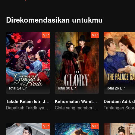
cinta melalui berbagai ujian, bisakah Han Yan berdamai dan menem
Direkomendasikan untukmu
VIP
VIP
Total 24 EP
Total 30 EP
Total 26 EP
Takdir Kelam Istri Jenderal
Kehormatan Wanita (English Ver.)
Dapatkah Takdirnya Berubah Setelah Perubahan Muka?
Cinta yang memberikan hangatnya keluarga
VIP
VIP