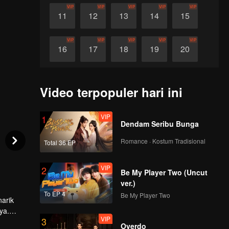
VIP
VIP
VIP
VIP
VIP
11
12
13
14
15
VIP
VIP
VIP
VIP
VIP
16
17
18
19
20
VIP
VIP
VIP
VIP
VIP
21
22
23
24
25
Video terpopuler hari ini
VIP
VIP
VIP
VIP
VIP
26
27
28
29
30
VIP
1
Dendam Seribu Bunga
Romance · Kostum Tradisional
Total 36 EP
VIP
2
Be My Player Two (Uncut
ver.)
To EP 4
Be My Player Two
narik
ya.
VIP
3
atuh
Overdo