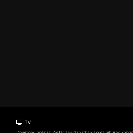
TV
Download aplikasi WeTV dan dapatkan akses hiburan kapa