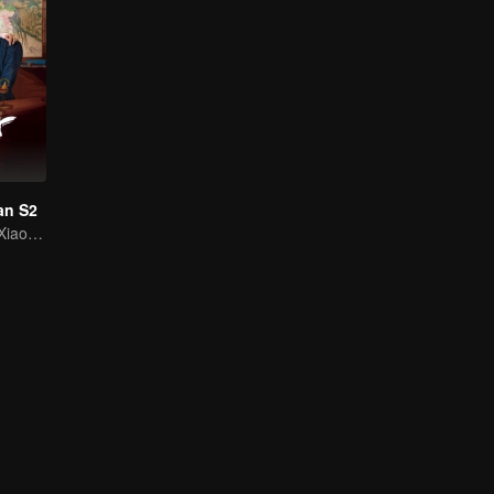
an S2
Wang Ziqi & Su Xiaotong jatuh cinta saat pecahkan kasus