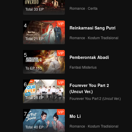
Romance · Cerita
Total 33 EP
VIP
4
Reinkarnasi Sang Putri
Romance · Kostum Tradisional
Total 21 EP
VIP
5
Pemberontak Abadi
Fantasi Misterius
To EP 153
VIP
6
Fourever You Part 2
(Uncut Ver.)
Total 25 EP
Fourever You Part 2 (Uncut Ver.)
VIP
7
Mo Li
Romance · Kostum Tradisional
Total 40 EP