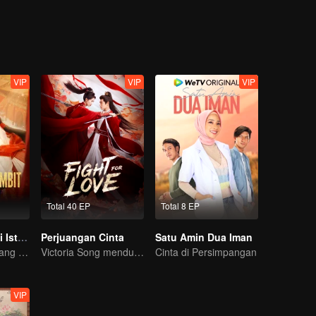
ukan kembali ikatan keluarga yang hilang?
VIP
VIP
VIP
Total 40 EP
Total 8 EP
Dendam Adik di Istana
Perjuangan Cinta
Satu Amin Dua Iman
Tantangan Seorang Gadis Demi Membalas Dendam!
Victoria Song mendukung perjuangan Ding Yuxi
Cinta di Persimpangan
VIP