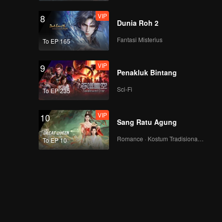
VIP
8
Dunia Roh 2
Fantasi Misterius
To EP 165
VIP
9
Penakluk Bintang
Sci-Fi
To EP 235
VIP
10
Sang Ratu Agung
Romance · Kostum Tradisional · Fantasi
To EP 10