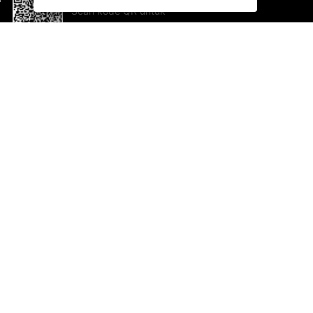
Scan kode QR untuk
mengunduh sekarang!
Bantuan dan Umpan Balik
Te
Saran
Ka
Ik
Al
ted.