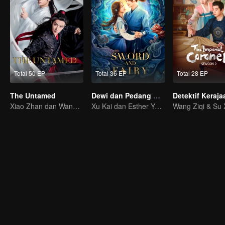
Total 50 EP
Total 36 EP
Total 28 EP
The Untamed
Dewi dan Pedang Kesatria
Detektif Keraja
Xiao Zhan dan Wang Yibo memimpin kelompok bintang berwajah ganteng dan cantik
Xu Kai dan Esther Yu terjebak takdir percintaan dan reinkarnasi