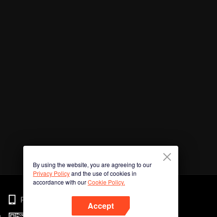
By using the website, you are agreeing to our
Privacy Policy
and the use of cookies in
accordance with our
Cookie Policy.
Phone
Accept
n