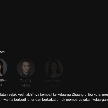
nce
He Hongshan
Yu Entai
Wen Zhengrong
Rebecca
or
Aktor
Aktor
Aktor
tan sejak kecil, akhirnya kembali ke keluarga Zhuang di ibu kota, me
ari wanita berbudi luhur dan berbakat untuk mempercayakan keluargan
menjadi pilihan idealnya. Saat Zhuang Han Yan dan Fu Yun Xi saling j