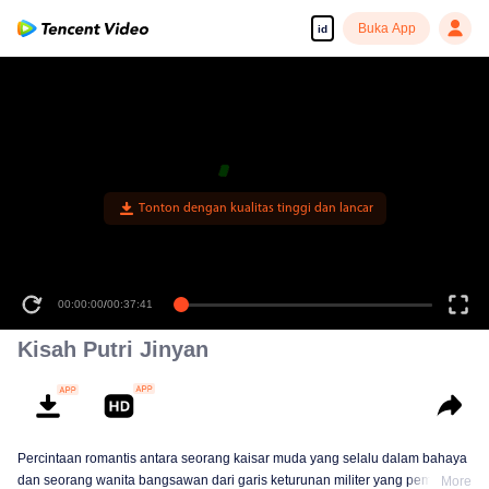
Buka App
id
00:00:00
/
00:37:41
Kisah Putri Jinyan
Percintaan romantis antara seorang kaisar muda yang selalu dalam bahaya
dan seorang wanita bangsawan dari garis keturunan militer yang pemberani
More