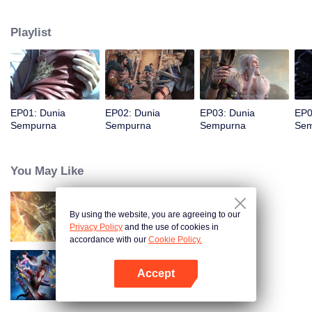
membantu klannya bangkit kembali. Seluruh masyarakat di klan-nya
melakukan segala upaya untuk bertarung melawan monster fanatik dan
Playlist
terlibat dalam perebutan kekuasaan dengan klan lain. Perjalanan kultivasi
Shi Hao membawanya ke negeri-negeri tak dikenal dan menentukan
nasibnya selanjutnya.
EP01: Dunia
EP02: Dunia
EP03: Dunia
EP0
Sempurna
Sempurna
Sempurna
Sem
You May Like
By using the website, you are agreeing to our
Dunia Abadi
Privacy Policy
and the use of cookies in
accordance with our
Cookie Policy.
Accept
Battle Through the Heavens S2
Buka App