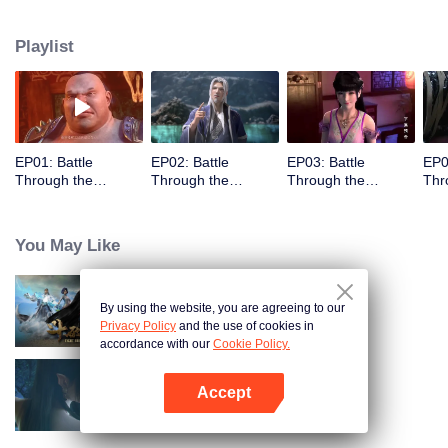
berlatih Aura Ketika dia berusia 4 tahun dan memiliki Aura sembilan tahap
pada usia 10 ...tetapi semuanya berubah ketika dia berusia 12 tahun. Dia
Playlist
menghabiskan tiga tahun berikutnya yang menyedihkan. Ketika hantu
muncul dari cincin di jarinya dan pintu baru terbuka di depannya!
EP01: Battle
EP02: Battle
EP03: Battle
EP0
Through the
Through the
Through the
Thr
Heavens S2
Heavens S2
Heavens S2
Hea
You May Like
By using the website, you are agreeing to our
Battle Through The Heavens
Privacy Policy
and the use of cookies in
accordance with our
Cookie Policy.
Accept
Battle Through the Heavens S3
Buka App