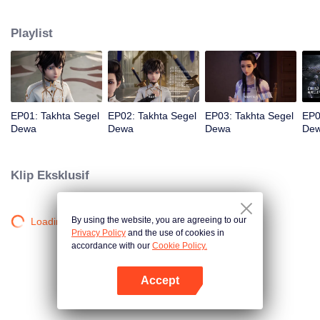
zaman kegelapan bagi umat manusia. Enam kuil pun dibentuk untuk
melindungi manusia dari marabahaya. Seorang anak laki-laki bernama
Playlist
Long Haochen ternyata ikut bergabung dengan Kuil Ksatria demi
menyelamatkan ibunya.
EP01: Takhta Segel
EP02: Takhta Segel
EP03: Takhta Segel
EP0
Dewa
Dewa
Dewa
De
Klip Eksklusif
By using the website, you are agreeing to our
Loading…
Privacy Policy
and the use of cookies in
accordance with our
Cookie Policy.
Accept
Buka App