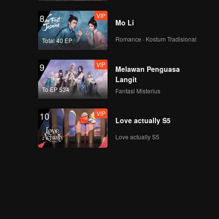
VIP
8
Mo Li
Romance · Kostum Tradisional
Total 40 EP
VIP
9
Melawan Penguasa
Langit
To EP 534
Fantasi Misterius
VIP
10
Love actually S5
Love actually S5