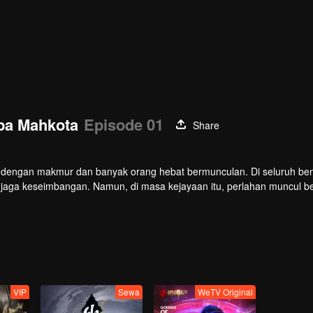
pa Mahkota
Episode 01
Share
up dengan makmur dan banyak orang hebat bermunculan. Di seluruh be
njaga keseimbangan. Namun, di masa kejayaan itu, perlahan muncul b
gah perebutan kekuasaan antara kerajaan dan gereja, Anak Cahaya be
h menjadi penguasa kegelapan. Dengan kekuatannya sendiri, ia mela
VIP
Sewa
WeTV Original