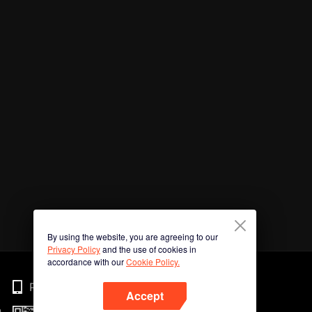
By using the website, you are agreeing to our
Privacy Policy
and the use of cookies in
accordance with our
Cookie Policy.
Phone
Accept
n