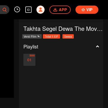
APP
VIP
ID
Takhta Segel Dewa The Movie : Dewa Tanpa Mahkota
Versi Film
Total 1 EP
Sewa
Playlist
Sewa
01