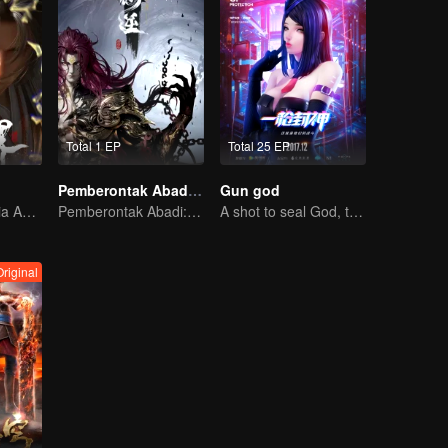
Total 1 EP
Total 25 EP
Pemberontak Abadi: Kedatangan Sang Dewa
Gun god
Terseret ke Dunia Abadi, gimana nasib Xiao Chen?
Pemberontak Abadi: Kedatangan Sang Dewa
A shot to seal God, this is our battle!
riginal