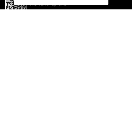
Scan kode QR untuk
mengunduh sekarang!
Bantuan dan Umpan Balik
Te
Saran
Ka
Ik
Al
ted.