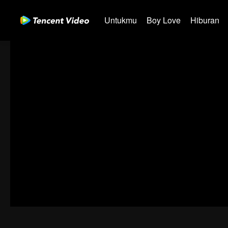
Untukmu
Boy Love
Hiburan
Perangkat ini tidak mendukun
Pindai kode 
00:00:00
/
00:00:00
Kode kesalahan: 70013069