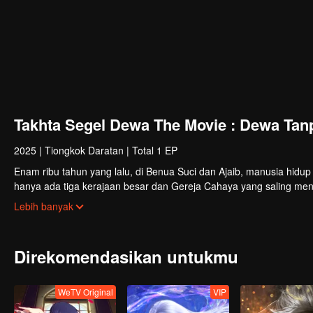
Takhta Segel Dewa The Movie : Dewa Tan
2025
|
Tiongkok Daratan
|
Total 1 EP
Enam ribu tahun yang lalu, di Benua Suci dan Ajaib, manusia hid
hanya ada tiga kerajaan besar dan Gereja Cahaya yang saling me
konspirasi dan keinginan jahat yang mulai merusak dunia. Di ten
Lebih banyak
Electrolux meninggalkan kepercayaannya pada cahaya dan beruba
balas dendam yang menghancurkan dunia dan umat manusia.
Direkomendasikan untukmu
WeTV Original
VIP