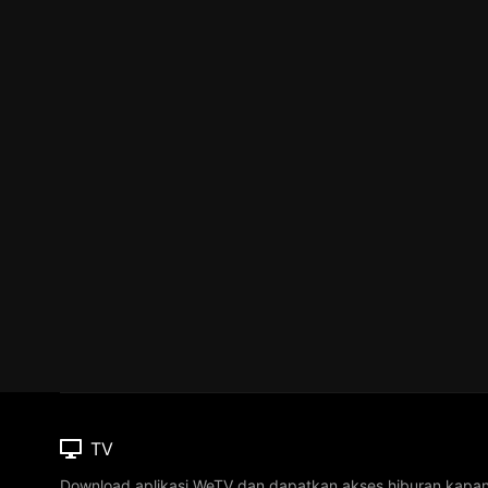
TV
Download aplikasi WeTV dan dapatkan akses hiburan kapa