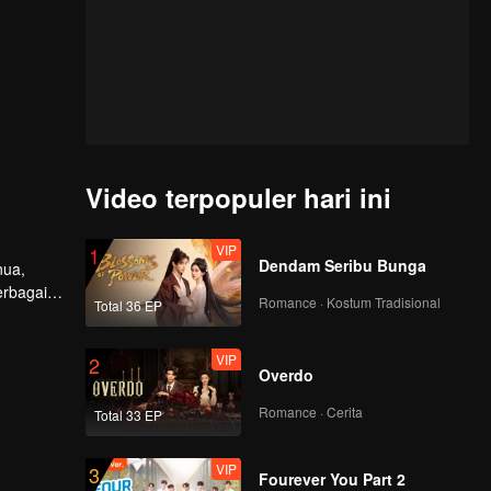
Video terpopuler hari ini
VIP
1
Dendam Seribu Bunga
nua,
erbagai
Romance · Kostum Tradisional
Total 36 EP
rnama
ncarkan
VIP
2
Overdo
Romance · Cerita
Total 33 EP
VIP
3
Fourever You Part 2