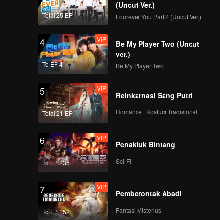
(Uncut Ver.)
Total 25 EP
Fourever You Part 2 (Uncut Ver.)
VIP
4
Be My Player Two (Uncut
ver.)
To EP 4
Be My Player Two
VIP
5
Reinkarnasi Sang Putri
Romance · Kostum Tradisional
Total 21 EP
VIP
6
Penakluk Bintang
Sci-Fi
To EP 235
VIP
7
Pemberontak Abadi
Fantasi Misterius
To EP 152