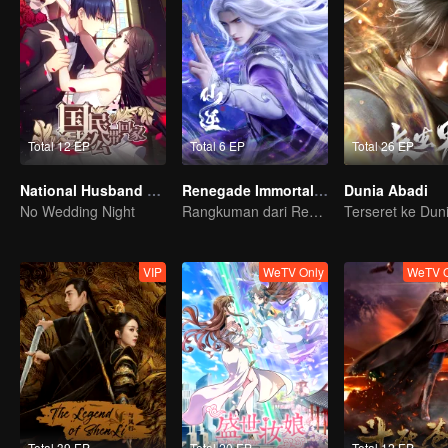
Total 12 EP
Total 6 EP
Total 26 EP
National Husband Bring Home SS1
Renegade Immortal (Quick Browsing Ver.)
Dunia Abadi
No Wedding Night
Rangkuman dari Renegade Immortal
VIP
WeTV Only
WeTV O
Total 39 EP
Total 20 EP
Total 12 EP