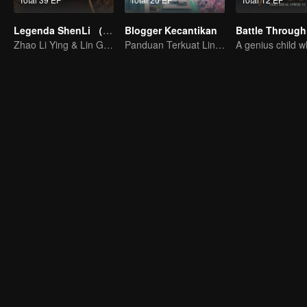
Legenda ShenLi （Eng Ver.）
Blogger Kecantikan
Zhao Li Ying & Lin Geng Xin main bareng lagi
Panduan Terkuat Lintas Dimensi