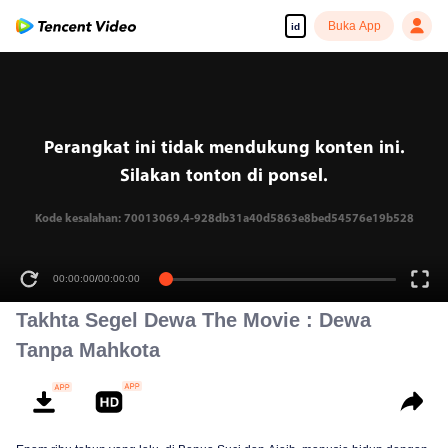
Buka App
id
Perangkat ini tidak mendukung konten ini.
Silakan tonton di ponsel.
Kode kesalahan: 70013069.4-928db31a40d5863e8bed54576e19b528
00:00:00
/
00:00:00
Takhta Segel Dewa The Movie : Dewa
Tanpa Mahkota