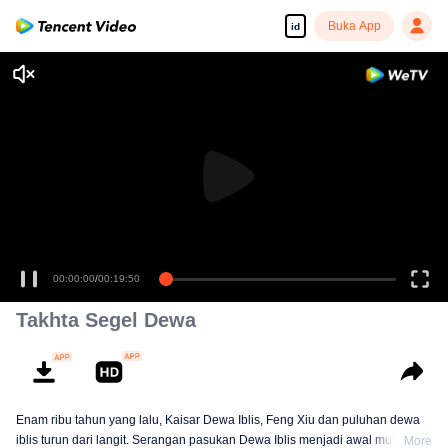
Buka App
id
00:00:00
/
00:19:50
Takhta Segel Dewa
Enam ribu tahun yang lalu, Kaisar Dewa Iblis, Feng Xiu dan puluhan dewa
iblis turun dari langit. Serangan pasukan Dewa Iblis menjadi awal mula
More