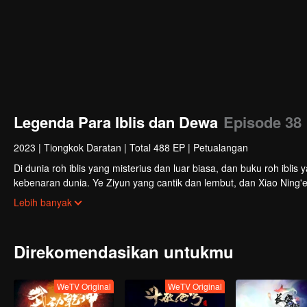
Legenda Para Iblis dan Dewa
Episode 38
2023
|
Tiongkok Daratan
|
Total 488 EP
|
Petualangan
Di dunia roh iblis yang misterius dan luar biasa, dan buku roh ibli
kebenaran dunia. Ye Ziyun yang cantik dan lembut, dan Xiao Ning'
kedua gadis tersebut? Ada juga sahabat seperjuangan yang berbagi 
Lebih banyak
bersama, dan menginjakkan kaki di puncak seni bela diri. Aku, Nie Li,
Direkomendasikan untukmu
WeTV Original
WeTV Original