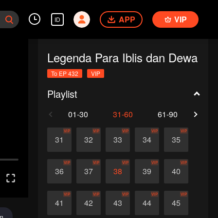
APP
VIP
ID
Legenda Para Iblis dan Dewa
To EP 432
VIP
Playlist
01-30
31-60
61-90
91-1
VIP
VIP
VIP
VIP
VIP
31
32
33
34
35
VIP
VIP
VIP
VIP
VIP
36
37
38
39
40
VIP
VIP
VIP
VIP
VIP
41
42
43
44
45