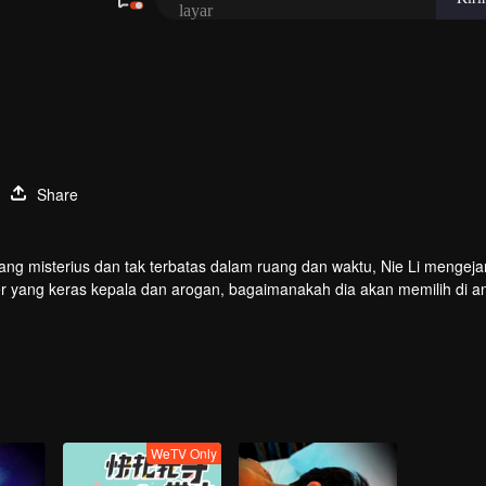
Share
s yang misterius dan tak terbatas dalam ruang dan waktu, Nie Li mengeja
er yang keras kepala dan arogan, bagaimanakah dia akan memilih di a
suka dan duka, melatih keterampilan terkuat dan kekuatan roh iblis t
 harus menjadi spiritualis iblis terkuat!
WeTV Only