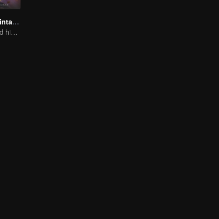
Transformasi Bintang S1
The boy changed his life into a king