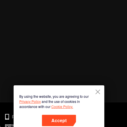
By using the website, you are agreeing to our
Privacy Policy
and the use of cookies in
accordance with our
Cookie Policy.
Phone
Accept
n