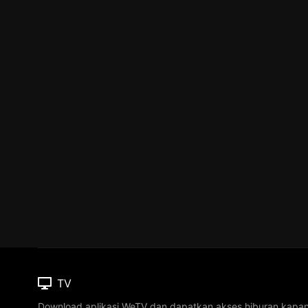
TV
Download aplikasi WeTV dan dapatkan akses hiburan kapa