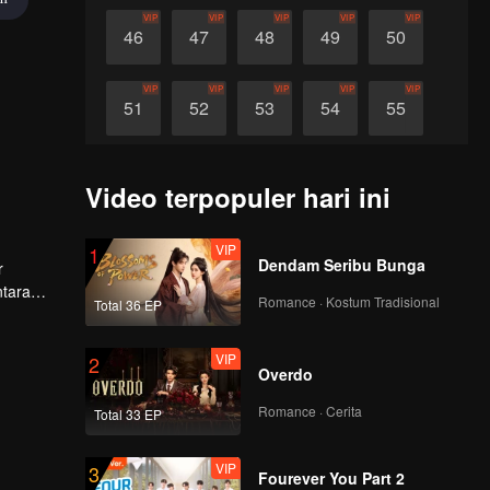
VIP
VIP
VIP
VIP
VIP
46
47
48
49
50
VIP
VIP
VIP
VIP
VIP
51
52
53
54
55
VIP
VIP
VIP
VIP
VIP
56
57
58
59
60
Video terpopuler hari ini
VIP
1
Dendam Seribu Bunga
r
ntara
Romance · Kostum Tradisional
Total 36 EP
erkuat
VIP
2
Overdo
Romance · Cerita
Total 33 EP
VIP
3
Fourever You Part 2