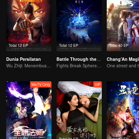
Total 12 EP
Total 12 EP
Total 40 EP
Dunia Persilatan
Battle Through the Heavens S3
Wu Zhiji: Menembus Langit, Mengguncang Bumi
Fights Break Sphere S3
WeTV Only
VIP
Total 12 EP
Total 31 EP
Total 12 EP