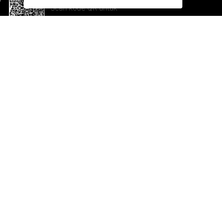
Scan kode QR untuk
mengunduh sekarang!
Bantuan dan Umpan Balik
Te
Saran
Ka
Ik
Al
ted.