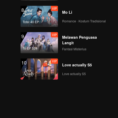
VIP
8
Mo Li
Romance · Kostum Tradisional
Total 40 EP
VIP
9
Melawan Penguasa
Langit
To EP 534
Fantasi Misterius
VIP
10
Love actually S5
Love actually S5