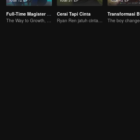
Full-Time Magister SS1
Cerai Tapi Cinta
The Way to Growth, Encouragement and Self-improvement
Ryan Ren jatuh cinta setelah gugat cerai Istrinya?!