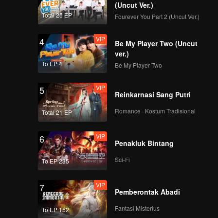
(Uncut Ver.)
Total 25 EP
Fourever You Part 2 (Uncut Ver.)
VIP
4
Be My Player Two (Uncut
ver.)
To EP 4
Be My Player Two
VIP
5
Reinkarnasi Sang Putri
Romance · Kostum Tradisional
Total 21 EP
VIP
6
Penakluk Bintang
Sci-Fi
To EP 235
VIP
7
Pemberontak Abadi
Fantasi Misterius
To EP 152