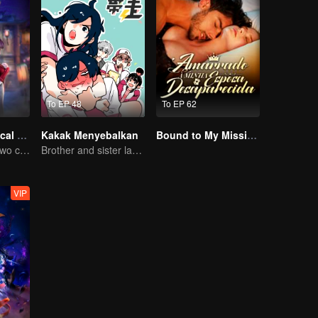
To EP 48
To EP 62
Chang'An Magical Street
Kakak Menyebalkan
Bound to My Missing Wife
One street and two circles, alternating day and night.
Brother and sister laugh so hard everyday.
VIP