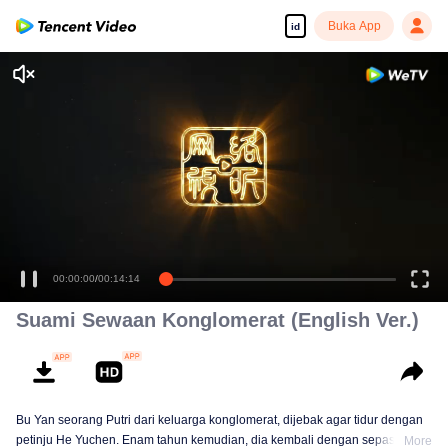
Buka App
id
00:00:00
/
00:14:14
Suami Sewaan Konglomerat (English Ver.)
Bu Yan seorang Putri dari keluarga konglomerat, dijebak agar tidur dengan
petinju He Yuchen. Enam tahun kemudian, dia kembali dengan sepasang
More