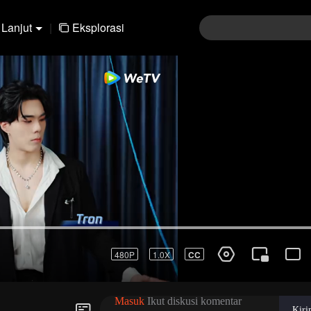
Lanjut
|
Eksplorasi
480P
1.0X
CC
Masuk
Ikut diskusi komentar
Kir