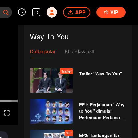
APP
VIP
ID
Way To You
Daftar putar
Klip Eksklusif
Trailer
Trailer "Way To You"
EP1: Perjalanan "Way
to You" dimulai,
Pertemuan Pertama
12 Pemuda Tiongkok
dan Thailand!
VIP
EP2: Tantangan tari
im