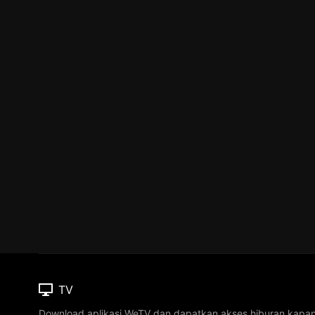
TV
Download aplikasi WeTV dan dapatkan akses hiburan kapa