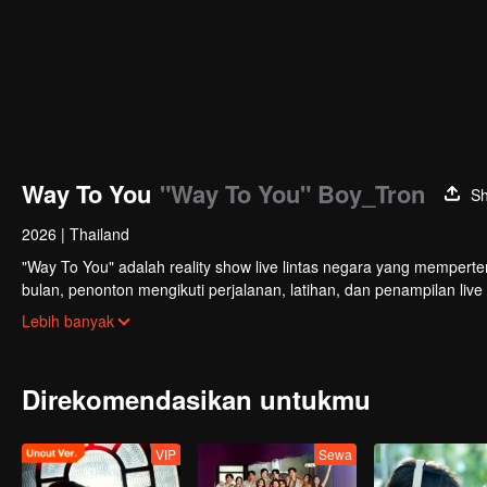
Way To You
"Way To You" Boy_Tron
S
2026
|
Thailand
"Way To You" adalah reality show live lintas negara yang memper
bulan, penonton mengikuti perjalanan, latihan, dan penampilan li
Duo dengan chemistry terbaik dan paling populer akan mendapatk
Lebih banyak
Direkomendasikan untukmu
VIP
Sewa