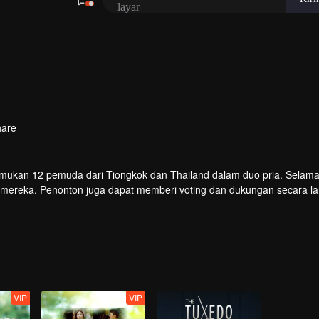
layar
hare
temukan 12 pemuda dari Tiongkok dan Thailand dalam duo pria. Selama
ve mereka. Penonton juga dapat memberi voting dan dukungan secara l
an kesempatan debut di panggung global.
VIP
VIP