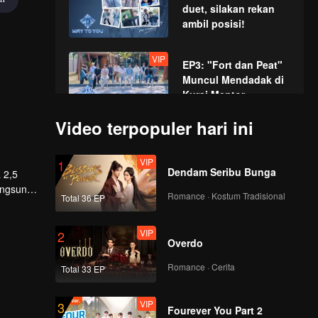
duet, silakan rekan
ambil posisi!
VIP
EP3: "Fort dan Peat"
Muncul Mendadak di
Kursi Mentor,
Tampilkan Kembali
Video terpopuler hari ini
Momen Ikonik!
VIP
EP4: Panggung
Penghargaan Akting:
VIP
1
Adu Akting Super
Dendam Seribu Bunga
 2,5
Epik Para Pemuda
angsung.
Romance · Kostum Tradisional
Total 36 EP
VIP
EP5: Puncak Pertama
Pekan Olahraga, Maju
VIP
2
dengan Berani!
Overdo
Romance · Cerita
Total 33 EP
VIP
EP6: Pertarungan
sampai akhir pekan
VIP
3
olahraga di atas air,
Fourever You Part 2