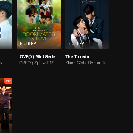
Total 6 EP
Total 4 EP
LOVE(X) Mini Series: Roommates In Love
The Tuxedo
dy
LOVE(X) Spin-off Mini Series
Kisah Cinta Romantis
VIP