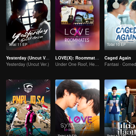
Total 11 EP
Total 10 EP
Yesterday (Uncut Ver.)
LOVE(X): Roommates
Caged Again
Yesterday (Uncut Ver.)
Under One Roof, Hearts Unlocked! The LOVE(X) Roommates Special
Fantasi · Come
Total 12 EP
Total 10 EP