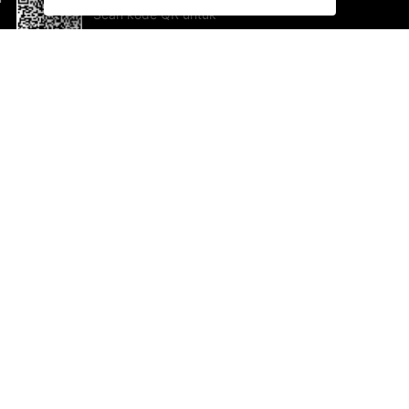
Scan kode QR untuk
mengunduh sekarang!
Bantuan dan Umpan Balik
Te
Saran
Ka
Ik
Al
ted.