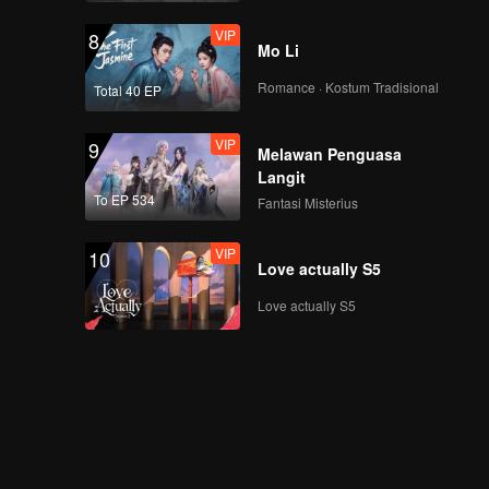
final, para remaja
VIP
8
bertemu di puncak
Mo Li
kejayaan!
Romance · Kostum Tradisional
Total 40 EP
VIP
EP8 Tambahan-01
VIP
9
Melawan Penguasa
Langit
To EP 534
Fantasi Misterius
VIP
EP8 Tambahan-02
VIP
10
Love actually S5
Love actually S5
VIP
EP8 Tambahan-03