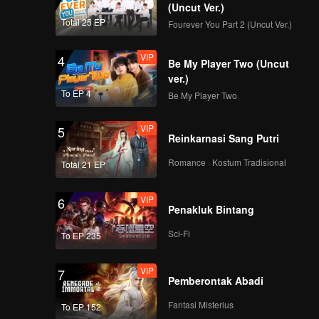
seluruh anggota
(Uncut Ver.)
saling bertarung!
Total 25 EP
Fourever You Part 2 (Uncut Ver.)
VIP
EP7: Penampilan
Evaluasi Bakat Grup,
VIP
4
dari Biasa Menjadi
Be My Player Two (Uncut
Memukau
ver.)
To EP 4
Be My Player Two
VIP
EP7 Tambahan-01
VIP
5
Reinkarnasi Sang Putri
Romance · Kostum Tradisional
Total 21 EP
VIP
EP7 Tambahan-02
VIP
6
Penakluk Bintang
Sci-Fi
To EP 235
VIP
EP7 Tambahan-03
VIP
7
Pemberontak Abadi
Fantasi Misterius
To EP 152
VIP
EP8: Malam puncak