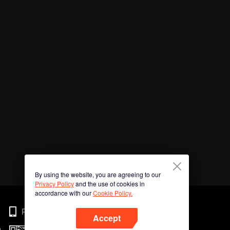
By using the website, you are agreeing to our
Privacy Policy
and the use of cookies in
accordance with our
Cookie Policy.
Phone
Accept
n