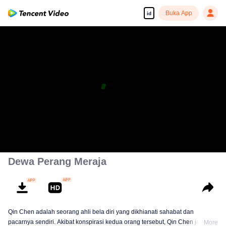
Buka App
id
Dewa Perang Meraja
Qin Chen adalah seorang ahli bela diri yang dikhianati sahabat dan
pacarnya sendiri. Akibat konspirasi kedua orang tersebut, Qin Chen jatuh ke
More