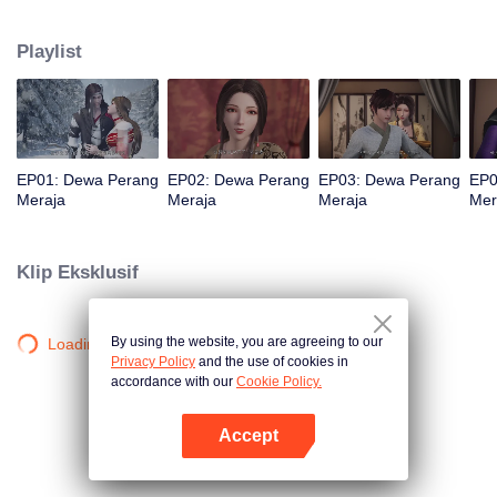
jurang dan wafat. Namun, tiga ratus tahun kemudian, ia reinkarnasi kembali
ke dalam tubuh seorang remaja. Demi mengubah nasibnya dalam
Playlist
kehidupan barunya dan melindungi semua yang ia cintai, Qin Chen mulai
berlatih seni bela diri lagi dengan gigih.
EP01: Dewa Perang
EP02: Dewa Perang
EP03: Dewa Perang
EP0
Meraja
Meraja
Meraja
Mer
Klip Eksklusif
By using the website, you are agreeing to our
Loading…
Privacy Policy
and the use of cookies in
accordance with our
Cookie Policy.
Accept
Buka App