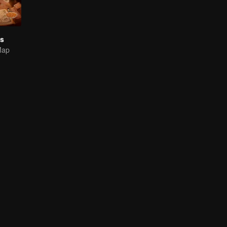
es
Map