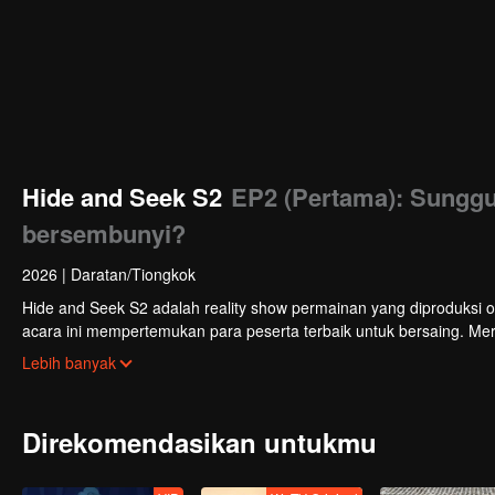
Hide and Seek S2
EP2 (Pertama): Sunggu
bersembunyi?
2026
|
Daratan/Tiongkok
Hide and Seek S2 adalah reality show permainan yang diproduksi 
acara ini mempertemukan para peserta terbaik untuk bersaing. Me
mengesankan, dan kecerdasan tinggi, menggunakan berbagai strate
Lebih banyak
Direkomendasikan untukmu