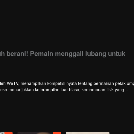
layar
h berani! Pemain menggali lubang untuk
oleh WeTV, menampilkan kompetisi nyata tentang permainan petak ump
reka menunjukkan keterampilan luar biasa, kemampuan fisik yang
gi cerdik untuk menghindari pencarian besar-besaran oleh tim pembu