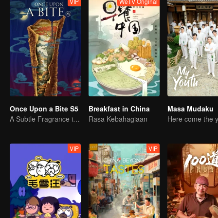
VIP
WeTV Original
Once Upon a Bite S5
Breakfast in China
Masa Mudaku
A Subtle Fragrance in Flavor
Rasa Kebahagiaan
VIP
VIP