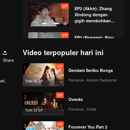
bersembunyi?
VIP
EP2 (Akhir): Zhang
Xindong dengan
gigih merobohkan
dinding untuk
mengejar pemain
VIP
EP3 (Pertama): Ratu
Saluran Air yang Licin
dan Sulit Ditemukan,
Video terpopuler hari ini
Semua Orang Kagum
Share
VIP
VIP
EP3 (Akhir): Dinding
1
Dendam Seribu Bunga
bata yang dibangun
dengan tangan?
Romance · Kostum Tradisional
et,
Total 36 EP
Zhang Xindong
tertipu dalam
ru.
VIP
VIP
EP4 (Pertama): Ahli
2
pencarian di malam
Overdo
tersebut mengolah
hari!
“punggung kuda”
Romance · Cerita
Total 33 EP
dengan sempurna
tanpa celah sedikit
VIP
VIP
EP4 (Akhir):
3
pun.
Fourever You Part 2