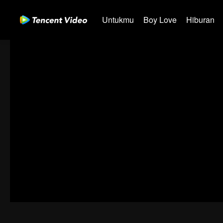
Untukmu
Boy Love
Hiburan
00:00:01
/
00:57:18