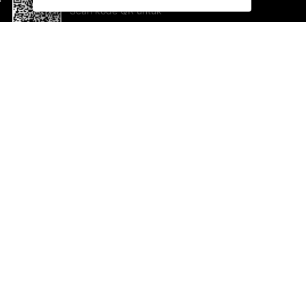
Scan kode QR untuk
mengunduh sekarang!
Bantuan dan Umpan Balik
Te
Saran
Ka
Ik
Al
ted.