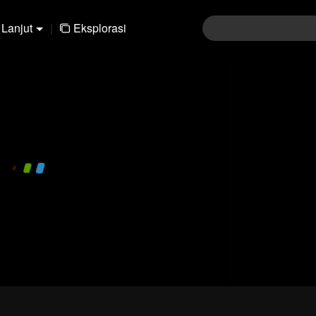
Lanjut
|
Eksplorasi
480P
1.0X
ID
Masuk
Ikut diskusi komentar
Kir