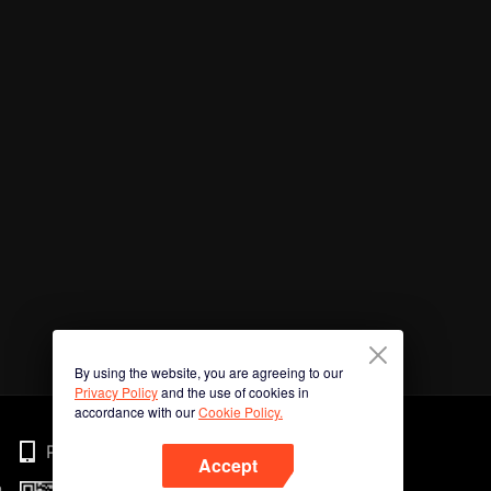
By using the website, you are agreeing to our
Privacy Policy
and the use of cookies in
accordance with our
Cookie Policy.
Phone
Accept
n