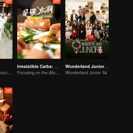
VIP
VIP
Irresistible Carbs: Tempting Food Collection
Wonderland Junior S4
Here come the young traditional culture fans!
Focusing on the Allure of Carbohydrate Staples
Wonderland Junior S4
VIP