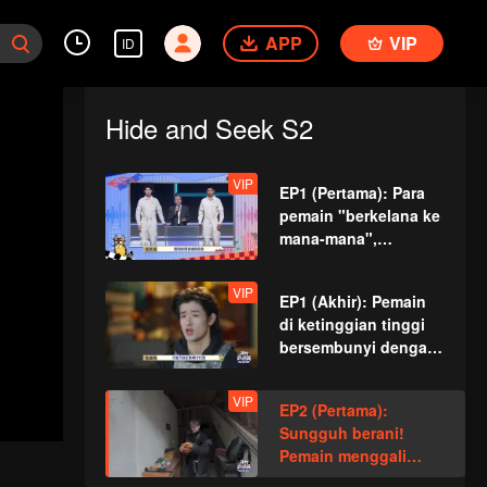
APP
VIP
ID
Hide and Seek S2
VIP
EP1 (Pertama): Para
pemain "berkelana ke
mana-mana",
pertempuran
bersembunyi-
VIP
EP1 (Akhir): Pemain
sembunyi dimulai
di ketinggian tinggi
bersembunyi dengan
sangat baik, Zhang
Xindong akhirnya
VIP
EP2 (Pertama):
tidak tahan lagi
Sungguh berani!
Pemain menggali
lubang untuk
im