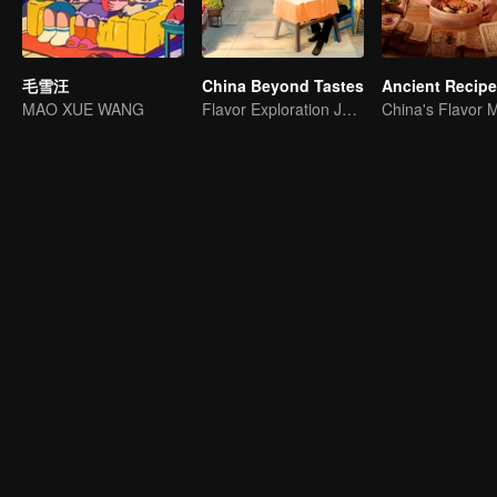
毛雪汪
China Beyond Tastes
Ancient Recip
MAO XUE WANG
Flavor Exploration Journey of Chen Xiaoqing
China's Flavor 