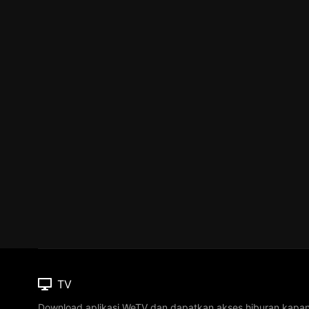
TV
Download aplikasi WeTV dan dapatkan akses hiburan kapa