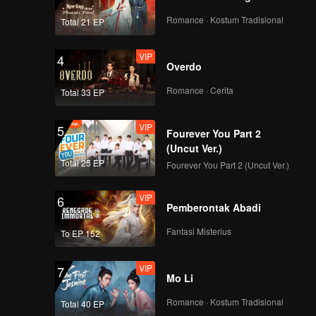
Romance · Kostum Tradisional
Total 21 EP
VIP
4
Overdo
Romance · Cerita
Total 33 EP
VIP
5
Fourever You Part 2
(Uncut Ver.)
Total 25 EP
Fourever You Part 2 (Uncut Ver.)
VIP
6
Pemberontak Abadi
Fantasi Misterius
To EP 152
VIP
7
Mo Li
Romance · Kostum Tradisional
Total 40 EP