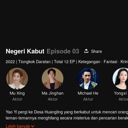
Negeri Kabut
Episode 03
Share
2022
|
Tiongkok Daratan
|
Total 12 EP
|
Ketegangan · Fantasi · Krim
Mu Xing
Ma Jinghan
Michael He
Yongxi 
Aktor
Aktor
Aktor
Akto
Yao Yi pergi ke Desa Huangling yang berkabut untuk mencari orang
teman-temannya menghilang secara misterius dan pencarian bera
banyak orang yang tinggal di desa itu, dan mereka tampaknya terk
Lebih banyak