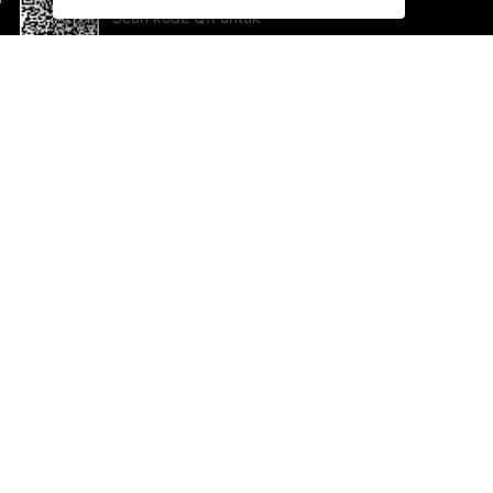
Scan kode QR untuk
mengunduh sekarang!
Bantuan dan Umpan Balik
Te
Saran
Ka
Ik
Al
ted.