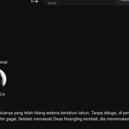
inal
Liu
r
tuanya yang telah hilang selama bertahun-tahun. Tanpa diduga, di per
khir gagal. Setelah memasuki Desa Huangling kembali, dia menemuka
ait dengan misteri hilangnya orangtua dan teman-teman Yao Yi.