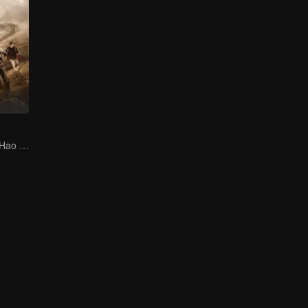
Wu Lei dan Qin Hao memulai Perjalanan Eksplorasi