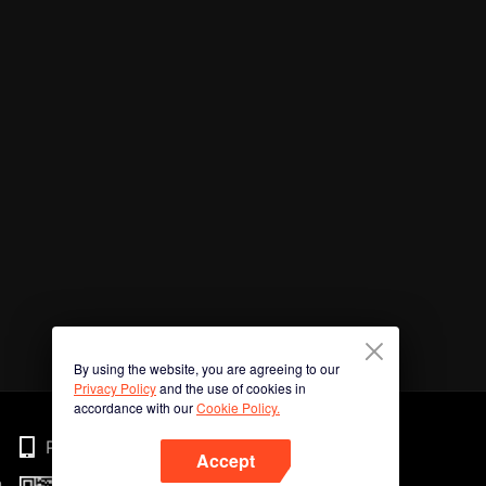
By using the website, you are agreeing to our
Privacy Policy
and the use of cookies in
accordance with our
Cookie Policy.
Phone
Accept
n