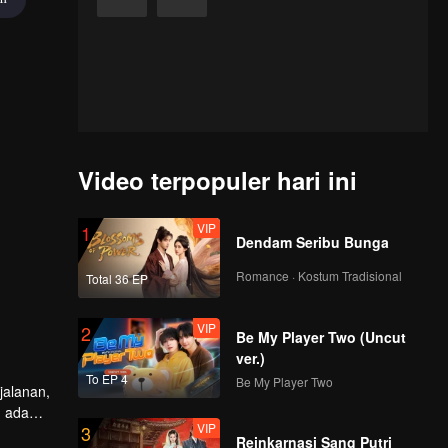
Video terpopuler hari ini
VIP
1
Dendam Seribu Bunga
Romance · Kostum Tradisional
Total 36 EP
VIP
2
Be My Player Two (Uncut
ver.)
To EP 4
Be My Player Two
jalanan,
n ada
VIP
3
Reinkarnasi Sang Putri