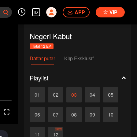
APP
VIP
ID
Negeri Kabut
Total 12 EP
Daftar putar
Klip Eksklusif
Playlist
01
02
03
04
05
06
07
08
09
10
Tamat
11
12