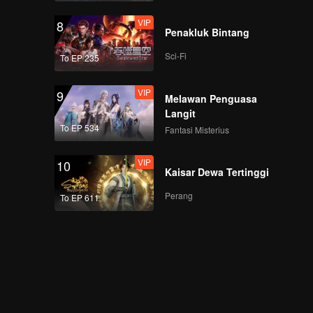
VIP
8
Penakluk Bintang
Sci-Fi
To EP 235
VIP
9
Melawan Penguasa
Langit
To EP 534
Fantasi Misterius
VIP
10
Kaisar Dewa Tertinggi
Perang
To EP 611