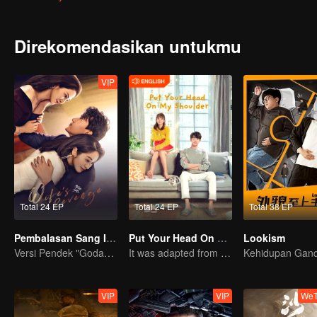
Direkomendasikan untukmu
VIP
Total 24 EP
Total 24 EP
Total 38 EP
Pembalasan Sang Istri
Put Your Head On My Shoulder (Eng Dub)
Lookism
Versi Pendek "Godaan Pulang"
It was adapted from the same series of novels as "A Love so Beautiful"
VIP
VIP
WeT