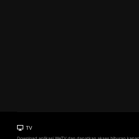
TV
Download aplikasi WeTV dan dapatkan akses hiburan kapa