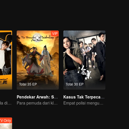
VIP
Total 35 EP
Total 30 EP
Pendekar Arwah: S1 - S3
Kasus Tak Terpecahkan
Kehidupan Ganda di Rumah Mewah: Menjadi Tampan
Para pemuda dari klan pembudidaya, bersatu melawan kejahatan demi kedamaian bersama
Empat polisi mengungkap kebenaran kasus dingin
V Only