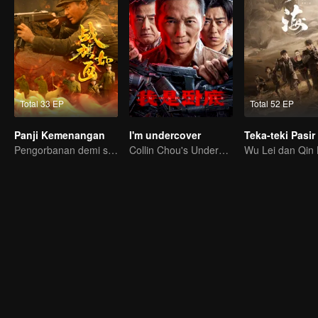
Total 33 EP
Total 52 EP
Panji Kemenangan
I'm undercover
Teka-teki Pasir
Pengorbanan demi sebuah kemenangan
Collin Chou's Undercover War