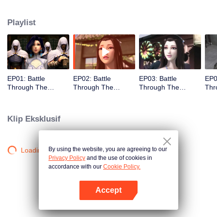
dari praktik pertapaan. Ketika dia berusia 11 tahun, dia juga mendapatkan
Level10, itu adalah level tertinggi. Namun, ketika dia berusia 12 tahun,
Playlist
Sesuatu yang tidak terduga terjadi, Jadi xiao Yan kehilangan kekuatannya.
Dia kecewa terhadap dirinya sendiri
EP01: Battle
EP02: Battle
EP03: Battle
EP0
Through The
Through The
Through The
Thr
Heavens
Heavens
Heavens
Hea
Klip Eksklusif
By using the website, you are agreeing to our
Loading…
Privacy Policy
and the use of cookies in
accordance with our
Cookie Policy.
Accept
Buka App