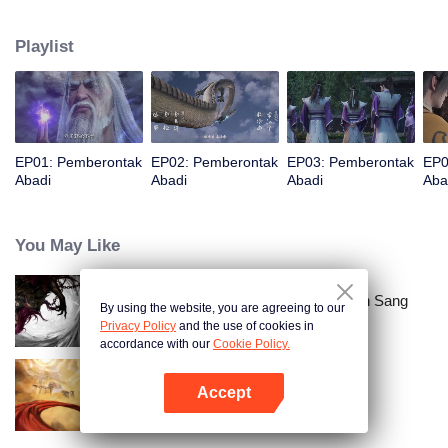
Pengejarannya tidak hanya untuk umur panjang, tetapi juga untuk
memperkuat tubuhnya yang sangat lemah sebagai manusia. Dia percaya
Playlist
bahwa manusia dapat memasuki jalur kultivasi dengan kualifikasi yang
biasa-biasa saja. Setelah mengalami pasang surut, dengan pikirannya yang
bijak, dia secara bertahap mencapai puncak dan menjadi terkenal di dunia
kultivasi dengan kekuatannya sendiri.
EP01: Pemberontak
EP02: Pemberontak
EP03: Pemberontak
EP0
Abadi
Abadi
Abadi
Aba
You May Like
Pemberontak Abadi: Kedatangan Sang
By using the website, you are agreeing to our
Dewa
Privacy Policy
and the use of cookies in
accordance with our
Cookie Policy.
Accept
Penakluk Langit
Buka App