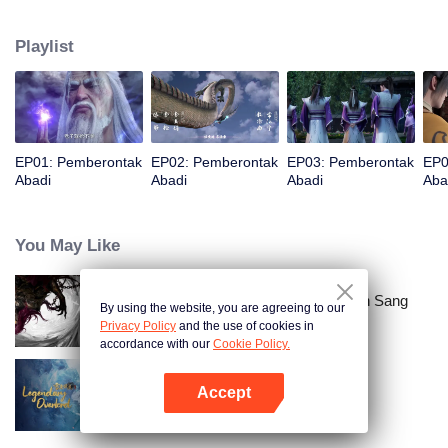
Pengejarannya tidak hanya untuk umur panjang, tetapi juga untuk
memperkuat tubuhnya yang sangat lemah sebagai manusia. Dia percaya
Playlist
bahwa manusia dapat memasuki jalur kultivasi dengan kualifikasi yang
biasa-biasa saja. Setelah mengalami pasang surut, dengan pikirannya yang
bijak, dia secara bertahap mencapai puncak dan menjadi terkenal di dunia
kultivasi dengan kekuatannya sendiri.
EP01: Pemberontak
EP02: Pemberontak
EP03: Pemberontak
EP0
Abadi
Abadi
Abadi
Aba
You May Like
Pemberontak Abadi: Kedatangan Sang
By using the website, you are agreeing to our
Dewa
Privacy Policy
and the use of cookies in
accordance with our
Cookie Policy.
Accept
Legendary Overlord
Buka App