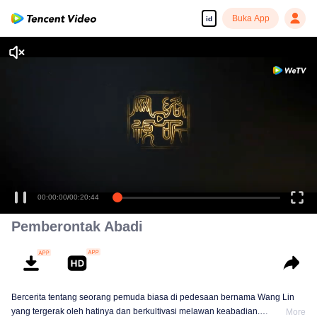
Buka App
id
00:00:00
/
00:20:44
Pemberontak Abadi
Bercerita tentang seorang pemuda biasa di pedesaan bernama Wang Lin
yang tergerak oleh hatinya dan berkultivasi melawan keabadian.
More