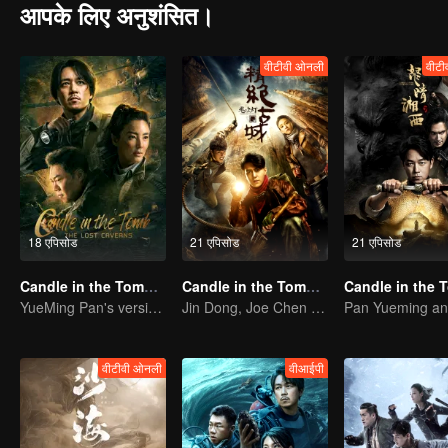
आपके लिए अनुशंसित।
वीटीवी ओनली
वीटी
18 एपिसोड
21 एपिसोड
21 एपिसोड
Candle in the Tomb: The Lost Caverns
Candle in the Tomb: the Ancient City of Jingjue
YueMing Pan's version of Hu Bayi leads the adventure
Jin Dong, Joe Chen unlock an adventure in the tomb
वीटीवी ओनली
वीआईपी