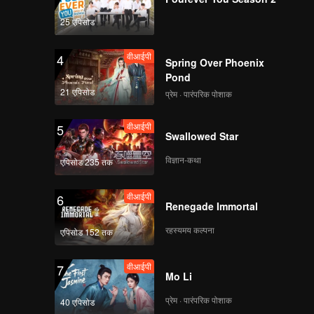
25 एपिसोड
वीआईपी
4
Spring Over Phoenix
Pond
21 एपिसोड
प्रेम · पारंपरिक पोशाक
वीआईपी
5
Swallowed Star
विज्ञान-कथा
एपिसोड 235 तक
वीआईपी
6
Renegade Immortal
रहस्यमय कल्पना
एपिसोड 152 तक
वीआईपी
7
Mo Li
प्रेम · पारंपरिक पोशाक
40 एपिसोड