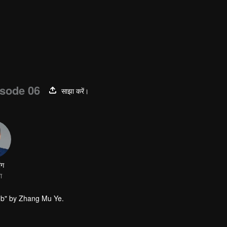
sode 06
साझा करें।
ंग
ा
omb" by Zhang Mu Ye.