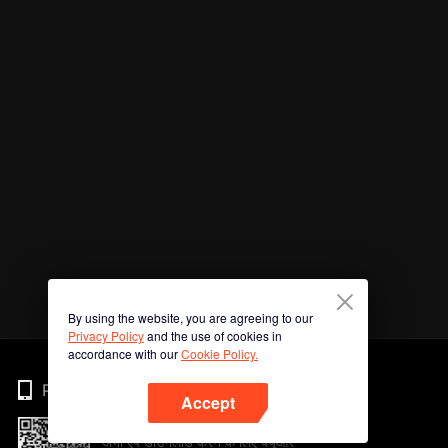
By using the website, you are agreeing to our
Privacy Policy
and the use of cookies in
accordance with our
Cookie Policy.
Phone
Accept
अभी ऐप डाउनलोड करने के लिए क्यूआर