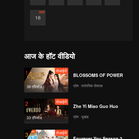
समाप्त
16
आज के हॉट वीडियो
वीआईपी
1
BLOSSOMS OF POWER
प्रेम · पारंपरिक पोशाक
36 एपिसोड
वीआईपी
2
Zhe Yi Miao Guo Huo
प्रेम · भूखंड
33 एपिसोड
वीआईपी
3
Fourever You Season 2