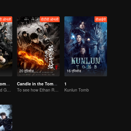
वी ओनली
वीटीवी ओनली
वीआईपी
20 एपिसोड
16 एपिसोड
Candle in the Tomb:the Wrath of Time
Candle in the Tomb: The Weasel Grave
1
Pan Yueming and Gao Weiguang exposes the mysterious secrets
To see how Ethan Ruan and his friends survive.
Kunlun Tomb