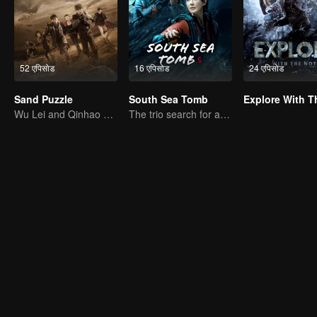
52 एपिसोड
16 एपिसोड
24 एपिसोड
Sand Puzzle
South Sea Tomb
Wu Lei and Qinhao opens their adventure tour.
The trio search for a national treasure in the sea