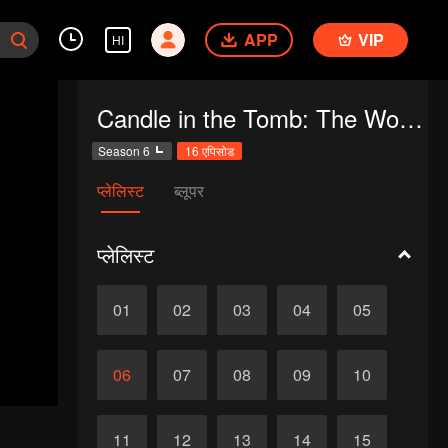
APP
VIP
HI
Candle in the Tomb: The Worm Valley
Season 6
16 एपिसोड
प्लेलिस्ट
ब्लूपर
प्लेलिस्ट
01
02
03
04
05
06
07
08
09
10
11
12
13
14
15