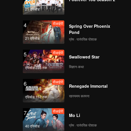
25 एपिसोड
वीआईपी
4
Spring Over Phoenix
Pond
21 एपिसोड
प्रेम · पारंपरिक पोशाक
वीआईपी
5
Swallowed Star
विज्ञान-कथा
एपिसोड 235 तक
वीआईपी
6
Renegade Immortal
रहस्यमय कल्पना
एपिसोड 152 तक
वीआईपी
7
Mo Li
प्रेम · पारंपरिक पोशाक
40 एपिसोड