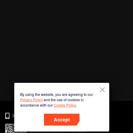
By using the website, you are agreeing to our
Privacy Policy
and the use of cookies in
accordance with our
Cookie Policy.
Phone
Accept
अभी ऐप डाउनलोड करने के लिए क्यूआर