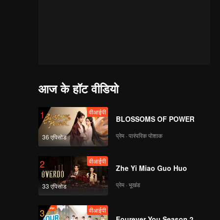
आज के हॉट वीडियो
वीआईपी
1
BLOSSOMS OF POWER
प्रेम · पारंपरिक पोशाक
36 एपिसोड
वीआईपी
2
Zhe Yi Miao Guo Huo
प्रेम · भूखंड
33 एपिसोड
वीआईपी
3
Fourever You Season 2