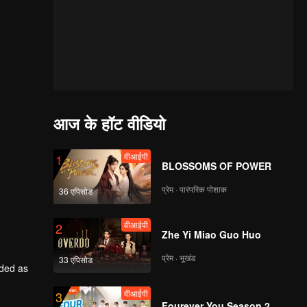
आज के हॉट वीडियो
वीआईपी
1
BLOSSOMS OF POWER
प्रेम · पारंपरिक पोशाक
36 एपिसोड
वीआईपी
2
Zhe Yi Miao Guo Huo
प्रेम · भूखंड
33 एपिसोड
rded as
वीआईपी
3
him back
Fourever You Season 2