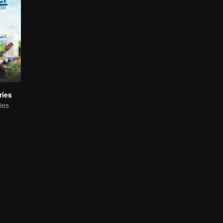
ries
ies