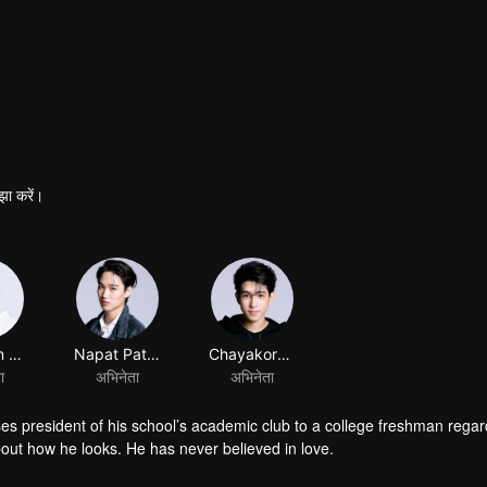
झा करें।
sses president of his school’s academic club to a college freshman rega
bout how he looks. He has never believed in love.
s school’s sports club. He has always been in a spotlight. Fate brings 