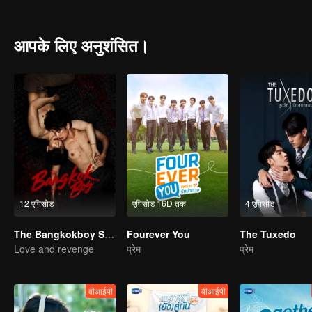
to his enemy who always wears a dust grey medical gown earring. 
आपके लिए अनुशंसित।
12 एपिसोड
एपिसोड 16D तक
4 एपिसोड
The Bangkokboy Series
Fourever You
The Tuxedo
Love and revenge
प्रेम
प्रेम
वीआईपी
वीआईपी