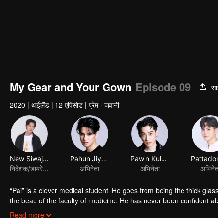
My Gear and Your Gown
Episode 09
सा
2020
|
थाईलैंड
|
12 एपिसोड
|
प्रेम · जवानी
“Pai” is a clever medical student. He goes from being the thick gla
the beau of the faculty of medicine. He has never been confident a
“Itt” is a handsome engineering student who is an ex-president of hi
Read more