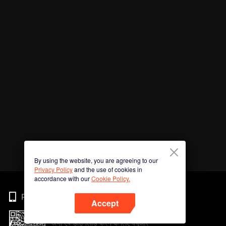
By using the website, you are agreeing to our
Privacy Policy
and the use of cookies in
accordance with our
Cookie Policy.
Phone
Accept
अभी ऐप डाउनलोड करने के लिए क्यूआर