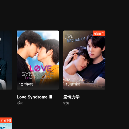
He is back for a promise, because no matter what happens
वीआईपी
12 एपिसोड
10 एपिसोड
Love Syndrome III
爱情力学
प्रेम
प्रेम
वीआईपी