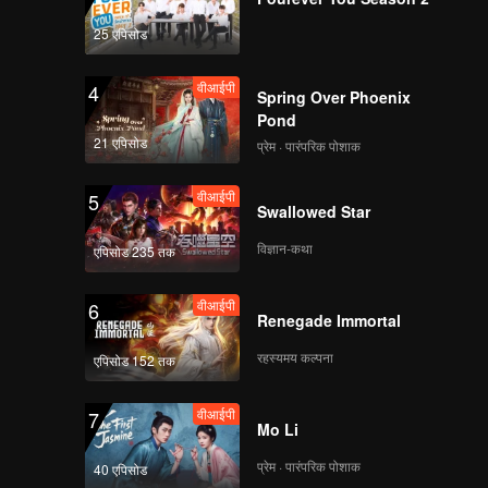
25 एपिसोड
वीआईपी
4
Spring Over Phoenix
Pond
21 एपिसोड
प्रेम · पारंपरिक पोशाक
वीआईपी
5
Swallowed Star
विज्ञान-कथा
एपिसोड 235 तक
वीआईपी
6
Renegade Immortal
रहस्यमय कल्पना
एपिसोड 152 तक
वीआईपी
7
Mo Li
प्रेम · पारंपरिक पोशाक
40 एपिसोड