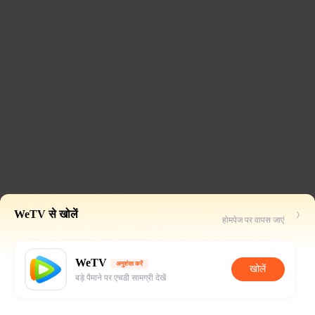
WeTV से खोलें
होमपेज पर वापस जाएं
WeTV
अनुशंसा करें
खोलें
बड़े पैमाने पर एचडी सामग्री देखें