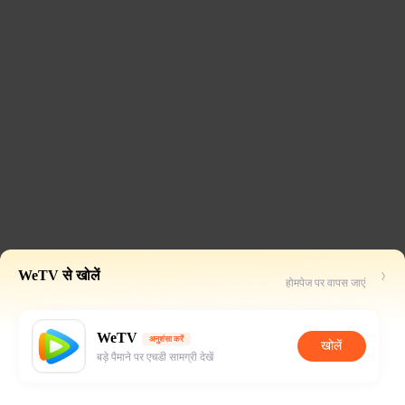
WeTV से खोलें
होमपेज पर वापस जाएं
WeTV
अनुशंसा करें
खोलें
बड़े पैमाने पर एचडी सामग्री देखें