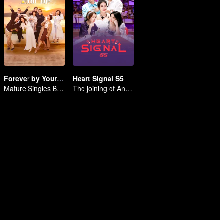
Forever by Your Side
Heart Signal S5
Mature Singles Brave the World of Love Reality Shows
The joining of Angelababy&Nathan Scott Lee