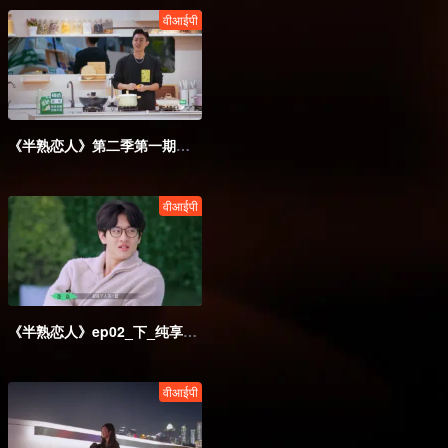
वीआईपी
《半熟恋人》第二季第一期下纯享版.mp4
वीआईपी
《半熟恋人》ep02_下_纯享版.mp4
वीआईपी