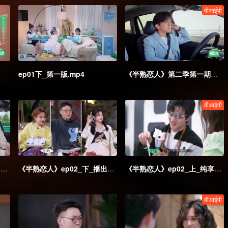
वीआईपी
ep01下_第一版.mp4
《半熟恋人》第二季第一期上纯享版.mp4
वीआईपी
《半熟恋人》ep02_上_播出版第二版
《半熟恋人》ep02_下_播出版第二版
《半熟恋人》ep02_上_纯享版.mp4
वीआईपी