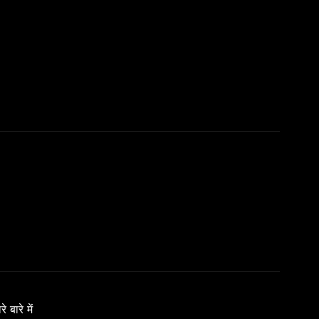
े बारे में