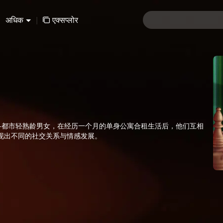
अधिक
|
एक्सप्लोर
+都市轻熟龄男女，在经历一个月的单身公寓合租生活后，他们互相
现出不同的社交关系与情感发展。