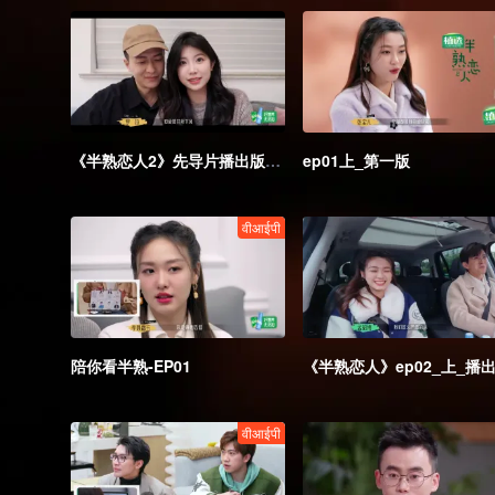
《半熟恋人2》先导片播出版第一版
ep01上_第一版
वीआईपी
陪你看半熟-EP01
वीआईपी