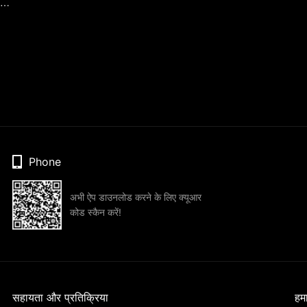
Laughing God's Journey
Phone
अभी ऐप डाउनलोड करने के लिए क्यूआर
कोड स्कैन करें!
सहायता और प्रतिक्रिया
हमार