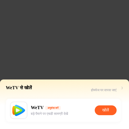
WeTV से खोलें
होमपेज पर वापस जाएं
WeTV
अनुशंसा करें
खोलें
बड़े पैमाने पर एचडी सामग्री देखें