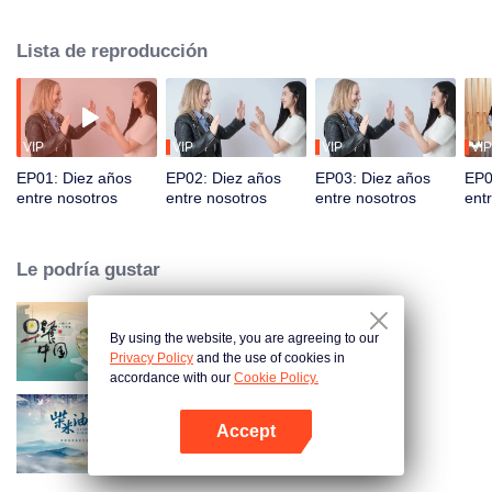
juventud, un viaje que reaviva cálidos recuerdos de intercambio cultural.
Sus perdurables lazos emocionales con China, a la que consideran un
Lista de reproducción
"segundo hogar", subrayan el atractivo cultural del país y su impacto en el
desarrollo.
VIP
VIP
VIP
VIP
EP01: Diez años
EP02: Diez años
EP03: Diez años
EP0
entre nosotros
entre nosotros
entre nosotros
ent
Le podría gustar
By using the website, you are agreeing to our
Breakfast in China
Privacy Policy
and the use of cookies in
accordance with our
Cookie Policy.
Accept
A Long Cherished Dream
Abrir App