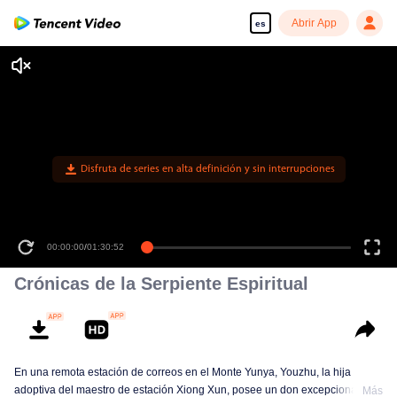
Abrir App
es
Disfruta de series en alta definición y sin interrupciones
00:00:00
/
01:30:52
Crónicas de la Serpiente Espiritual
En una remota estación de correos en el Monte Yunya, Youzhu, la hija
adoptiva del maestro de estación Xiong Xun, posee un don excepcional
Más