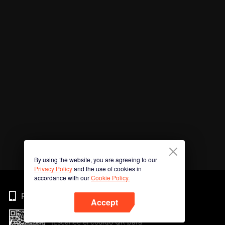
By using the website, you are agreeing to our
Privacy Policy
and the use of cookies in
accordance with our
Cookie Policy.
Phone
Accept
¡Escanee el código QR para