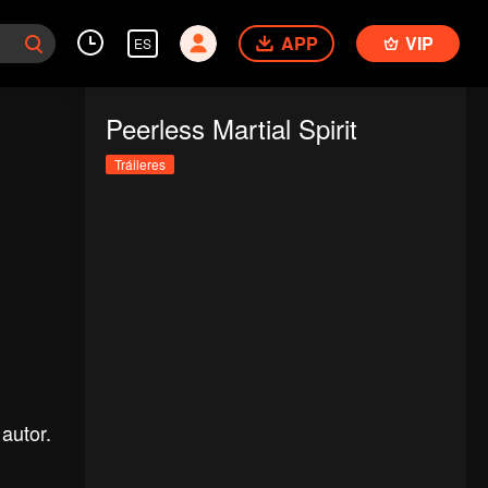
APP
VIP
ES
Peerless Martial Spirit
Tráileres
autor.