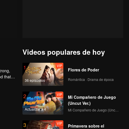
Videos populares de hoy
VIP
1
Flores de Poder
trong,
nd that
Romántica · Drama de época
36 episodios
d to find
VIP
2
Mi Compañero de Juego
(Uncut Ver.)
Actualizar a 4
Mi Compañero de Juego (Uncut Ver.)
VIP
3
Primavera sobre el