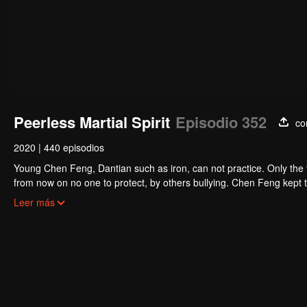
Peerless Martial Spirit
Episodio 352
co
2020
|
440 episodios
Young Chen Feng, Dantian such as iron, can not practice. Only the 
from now on no one to protect, by others bullying. Chen Feng kept t
the master left the supreme dragon blood, mysterious ancient tripod
Leer más
the master and become the strong.