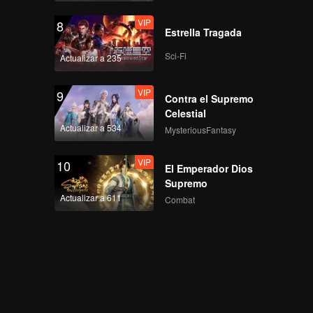
VIP
8
Estrella Tragada
Sci-Fi
Actualizar a 235
VIP
9
Contra el Supremo
Celestial
Actualizar a 534
MysteriousFantasy
VIP
10
El Emperador Dios
Supremo
Actualizar a 611
Combat