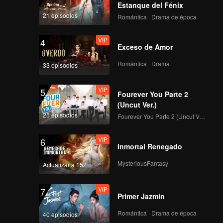
Estanque del Fénix
21 episodios
Romántica · Drama de época
VIP
4
Exceso de Amor
Romántica · Drama
33 episodios
VIP
5
Fourever You Parte 2
(Uncut Ver.)
25 episodios
Fourever You Parte 2 (Uncut Ver.)
VIP
6
Inmortal Renegado
MysteriousFantasy
Actualizar a 152
VIP
7
Primer Jazmín
Romántica · Drama de época
40 episodios