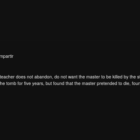
mpartir
teacher does not abandon, do not want the master to be killed by the s
he tomb for five years, but found that the master pretended to die, fou
. From then on, Chen Feng rose up against the sky, set foot on the roa