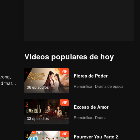
Videos populares de hoy
VIP
1
Flores de Poder
trong,
nd that
Romántica · Drama de época
36 episodios
d to find
VIP
2
Exceso de Amor
Romántica · Drama
33 episodios
VIP
3
Fourever You Parte 2