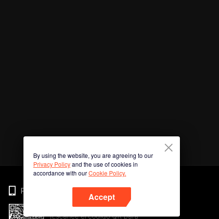
By using the website, you are agreeing to our
Privacy Policy
and the use of cookies in
accordance with our
Cookie Policy.
Phone
Accept
¡Escanee el código QR para