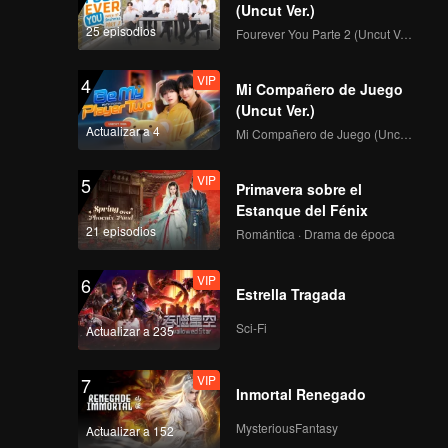
(Uncut Ver.)
25 episodios
Fourever You Parte 2 (Uncut Ver.)
VIP
4
Mi Compañero de Juego
(Uncut Ver.)
Actualizar a 4
Mi Compañero de Juego (Uncut Ver.)
VIP
5
Primavera sobre el
Estanque del Fénix
21 episodios
Romántica · Drama de época
VIP
6
Estrella Tragada
Sci-Fi
Actualizar a 235
VIP
7
Inmortal Renegado
MysteriousFantasy
Actualizar a 152