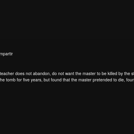
mpartir
teacher does not abandon, do not want the master to be killed by the s
he tomb for five years, but found that the master pretended to die, fou
. From then on, Chen Feng rose up against the sky, set foot on the roa