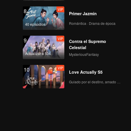
VIP
8
Primer Jazmín
Romántica · Drama de época
40 episodios
VIP
9
Contra el Supremo
Celestial
Actualizar a 534
MysteriousFantasy
VIP
10
Love Actually S5
Guiado por el destino, amado con el corazón.