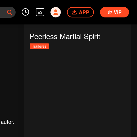
APP
VIP
ES
Peerless Martial Spirit
Tráileres
autor.