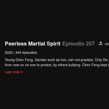
Peerless Martial Spirit
Episodio 257
co
2020
|
440 episodios
Young Chen Feng, Dantian such as iron, can not practice. Only the 
from now on no one to protect, by others bullying. Chen Feng kept t
the master left the supreme dragon blood, mysterious ancient tripod
Leer más
the master and become the strong.