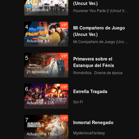
(Uncut Ver.)
25 episodios
Fourever You Parte 2 (Uncut Ver.)
VIP
4
Mi Compañero de Juego
(Uncut Ver.)
Actualizar a 4
Mi Compañero de Juego (Uncut Ver.)
VIP
5
Primavera sobre el
Estanque del Fénix
21 episodios
Romántica · Drama de época
VIP
6
Estrella Tragada
Sci-Fi
Actualizar a 235
VIP
7
Inmortal Renegado
MysteriousFantasy
Actualizar a 152