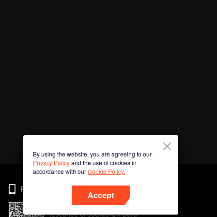
By using the website, you are agreeing to our
Privacy Policy
and the use of cookies in
accordance with our
Cookie Policy.
Phone
Accept
¡Escanee el código QR para