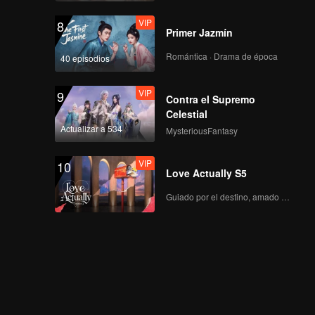
VIP
8
Primer Jazmín
Romántica · Drama de época
40 episodios
VIP
9
Contra el Supremo
Celestial
Actualizar a 534
MysteriousFantasy
VIP
10
Love Actually S5
Guiado por el destino, amado con el corazón.