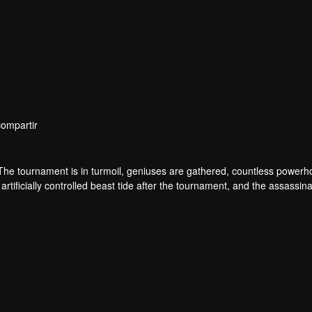
compartir
 The tournament is in turmoil, geniuses are gathered, countless power
artificially controlled beast tide after the tournament, and the assassina
 assassination sect, the Heavenly Evolution Sect. Let's see how Chu Xi
 carry the world before one!