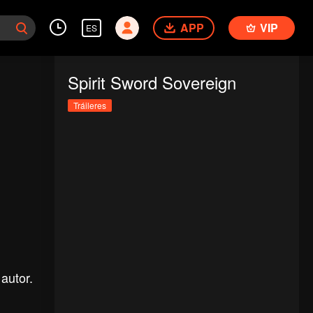
APP
VIP
ES
Spirit Sword Sovereign
Tráileres
autor.