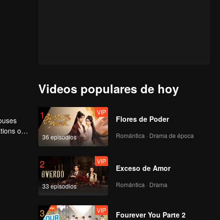
Videos populares de hoy
VIP
1
Flores de Poder
houses
tions of
Romántica · Drama de época
36 episodios
ngyun is
VIP
2
Exceso de Amor
Romántica · Drama
33 episodios
VIP
3
Fourever You Parte 2