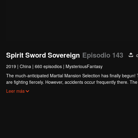
Spirit Sword Sovereign
Episodio 143
2019
|
China
|
660 episodios
|
MysteriousFantasy
The much-anticipated Martial Mansion Selection has finally begun!
are fighting fiercely. However, accidents occur frequently there. The 
the strongest people that ensue, all reveal the mysterious and huge
Leer más
able to cut through the thorns in this treacherous assassination and